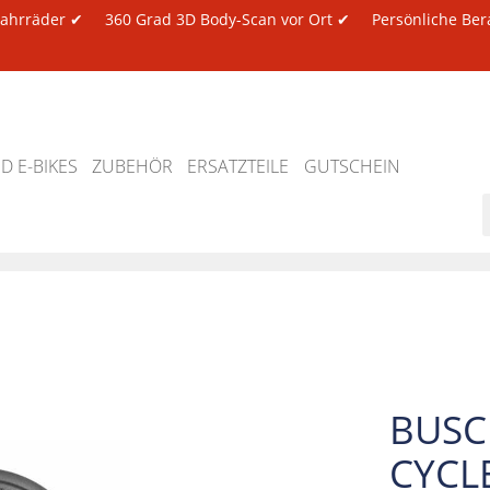
 Fahrräder ✔
360 Grad 3D Body-Scan vor Ort ✔
Persönliche Ber
 E-BIKES
ZUBEHÖR
ERSATZTEILE
GUTSCHEIN
BUSC
CYCLE