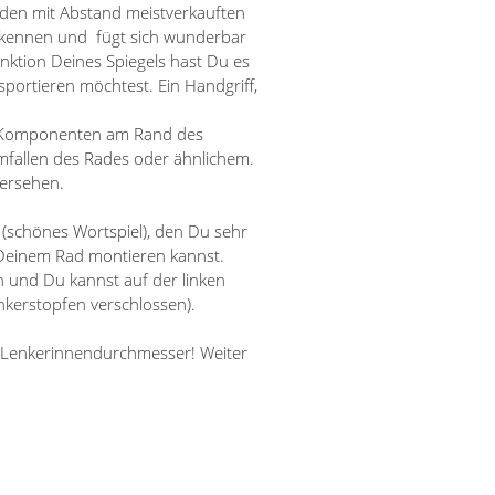
 den mit Abstand meistverkauften
 erkennen und fügt sich wunderbar
unktion Deines Spiegels hast Du es
portieren möchtest. Ein Handgriff,
n Komponenten am Rand des
mfallen des Rades oder ähnlichem.
versehen.
 (schönes Wortspiel), den Du sehr
 Deinem Rad montieren kannst.
n und Du kannst auf der linken
nkerstopfen verschlossen).
ne Lenkerinnendurchmesser! Weiter