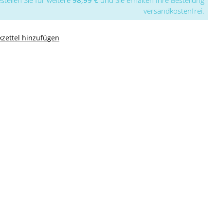
stellen Sie für weitere
98,99 €
und Sie erhalten Ihre Bestellung
versandkostenfrei.
zettel hinzufügen