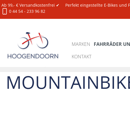
Ab 99,- € Versandkostenfrei ✔
Perfekt eingestellte E-Bikes und
0 44 54 - 233 96 82
MARKEN
FAHRRÄDER UND
KONTAKT
Fahrräder und E-Bikes
Mountainbikes
MOUNTAINBIK