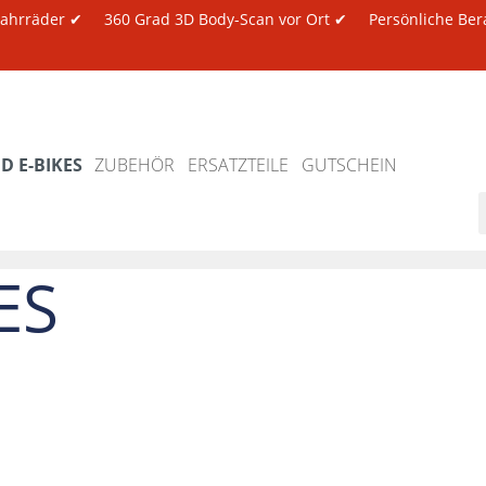
 Fahrräder ✔
360 Grad 3D Body-Scan vor Ort ✔
Persönliche Ber
 E-BIKES
ZUBEHÖR
ERSATZTEILE
GUTSCHEIN
ES