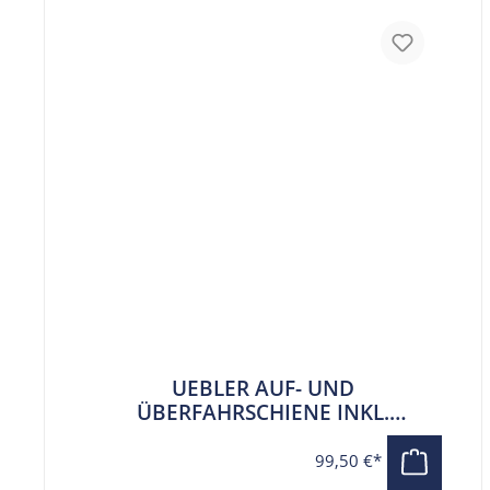
UEBLER AUF- UND
ÜBERFAHRSCHIENE INKL.
TRANSPORTTASCHE FÜR UEBLER
I21, I21 Z, I31, I31 Z, I41 S, F14, F24
99,50 €*
UND F34