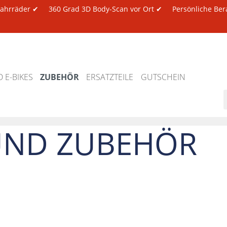
 Fahrräder ✔
360 Grad 3D Body-Scan vor Ort ✔
Persönliche Ber
 E-BIKES
ZUBEHÖR
ERSATZTEILE
GUTSCHEIN
UND ZUBEHÖR