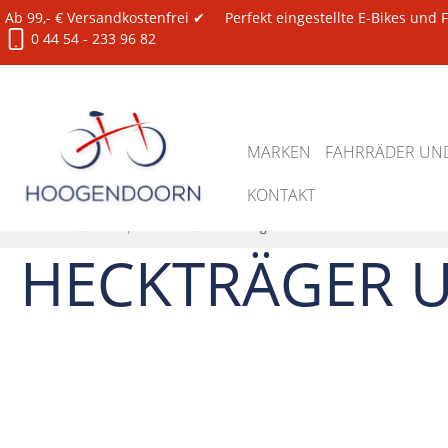
Ab 99,- € Versandkostenfrei ✔
Perfekt eingestellte E-Bikes und
0 44 54 - 233 96 82
MARKEN
FAHRRÄDER UND
KONTAKT
Zubehör
Transportschutz
Heckträger und Zubehör
HECKTRÄGER 