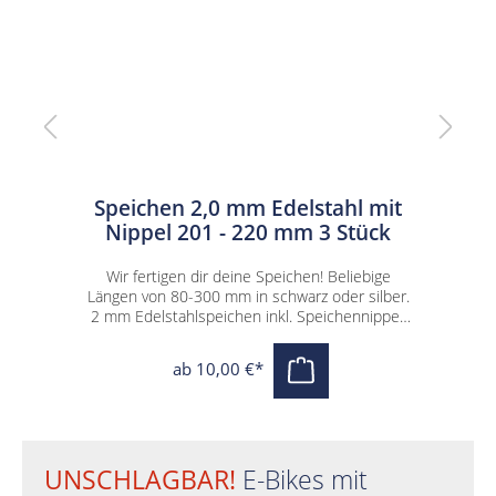
ge
Speichen 2,0 mm Edelstahl mit
Nippel 201 - 220 mm 3 Stück
2
Wir fertigen dir deine Speichen! Beliebige
Längen von 80-300 mm in schwarz oder silber.
L
2 mm Edelstahlspeichen inkl. Speichennippel,
2
VE von 3 Stück
ab 10,00 €*
-
er
m
UNSCHLAGBAR!
E-Bikes mit