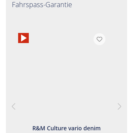
Fahrspass-Garantie
an
hl
o
R&M Culture vario denim
en