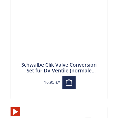
Schwalbe Clik Valve Conversion
Set für DV Ventile (normale
Fahrradventile) mit
Pumpenkopf
16,95 €*