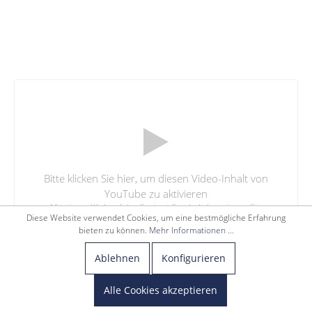
Bitte klicken Sie hier, um diesen Video-Inhalt von
YouTube zu aktivieren
Mit einem Klick auf das Content-Symbol akzeptieren Sie
Diese Website verwendet Cookies, um eine bestmögliche Erfahrung
unsere
Datenschutzbestimmungen
bieten zu können.
Mehr Informationen ...
Ablehnen
Konfigurieren
Alle Cookies akzeptieren