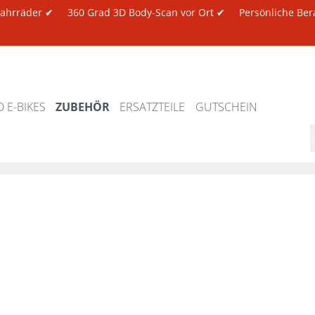
 Fahrräder ✔
360 Grad 3D Body-Scan vor Ort ✔
Persönliche Ber
 E-BIKES
ZUBEHÖR
ERSATZTEILE
GUTSCHEIN