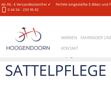
Ab 99,- € Versandkostenfrei ✔
Perfekt eingestellte E-Bikes und
0 44 54 - 233 96 82
MARKEN
FAHRRÄDER UND
KONTAKT
Zubehör
Sattel / Sattelstütze
Sattelpflege
SATTELPFLEGE