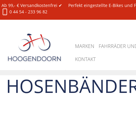
Ab 99,- € Versandkostenfrei ✔
Perfekt eingestellte E-Bikes und
0 44 54 - 233 96 82
MARKEN
FAHRRÄDER UND
KONTAKT
Zubehör
Für RadfahrerInnen
Hosenbänder
HOSENBÄNDE