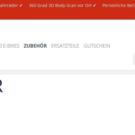
 Fahrräder ✔
360 Grad 3D Body-Scan vor Ort ✔
Persönliche Ber
 E-BIKES
ZUBEHÖR
ERSATZTEILE
GUTSCHEIN
R