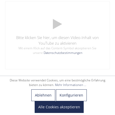
Bitte klicken Sie hier, um diesen Video-Inhalt von
YouTube zu aktivieren
Mit einem Klick auf das Content-Symbol akzeptieren Sie
unsere
Datenschutzbestimmungen
Diese Website verwendet Cookies, um eine bestmögliche Erfahrung
bieten zu können.
Mehr Informationen ...
Ablehnen
Konfigurieren
Alle Cookies akzeptieren
FRAGEN? RUF EINFACH AN!