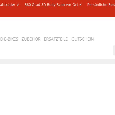
 Fahrräder ✔
360 Grad 3D Body-Scan vor Ort ✔
Persönliche Ber
 E-BIKES
ZUBEHÖR
ERSATZTEILE
GUTSCHEIN