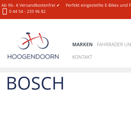
Ab 99,- € Versandkostenfrei ✔
Perfekt eingestellte E-Bikes und
0 44 54 - 233 96 82
MARKEN
FAHRRÄDER UND
KONTAKT
Marken
Bosch
BOSCH