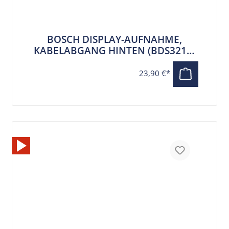
BOSCH DISPLAY-AUFNAHME,
KABELABGANG HINTEN (BDS3210)
FÜR KIOX 300, 500 UND
SMARTPHONE GRIP
23,90 €*