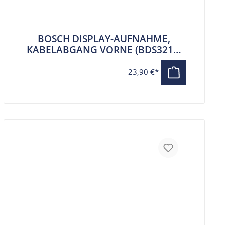
BOSCH DISPLAY-AUFNAHME,
KABELABGANG VORNE (BDS3210)
FÜR KIOX 300, 500 UND
SMARTPHONE GRIP
23,90 €*