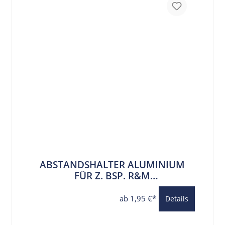
ABSTANDSHALTER ALUMINIUM
FÜR Z. BSP. R&M
FRONTGEPÄCKTRÄGER 6,2 MM
BOHRUNG
ab 1,95 €*
Details