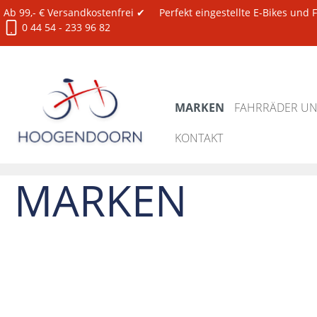
Ab 99,- € Versandkostenfrei ✔
Perfekt eingestellte E-Bikes und
0 44 54 - 233 96 82
MARKEN
FAHRRÄDER UND
KONTAKT
Marken
MARKEN