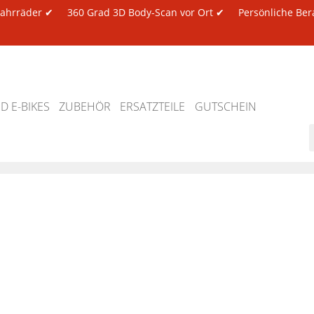
 Fahrräder ✔
360 Grad 3D Body-Scan vor Ort ✔
Persönliche Ber
 E-BIKES
ZUBEHÖR
ERSATZTEILE
GUTSCHEIN