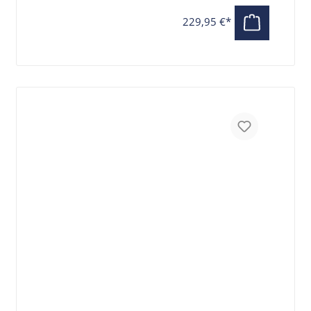
FALTBÜGELSCHLOSS 90CM ALARM
229,95 €*