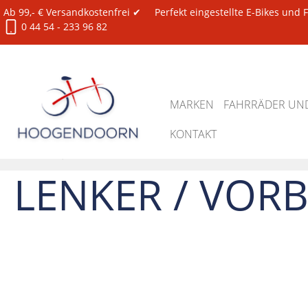
Ab 99,- € Versandkostenfrei ✔
Perfekt eingestellte E-Bikes und
0 44 54 - 233 96 82
MARKEN
FAHRRÄDER UND
KONTAKT
Ersatzteile
Lenker / Vorbauten
LENKER / VOR