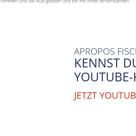
enommen und die
AGB
gelesen und bin mit ihnen einverstanden.
APROPOS FIS
KENNST D
YOUTUBE-
JETZT YOUTU