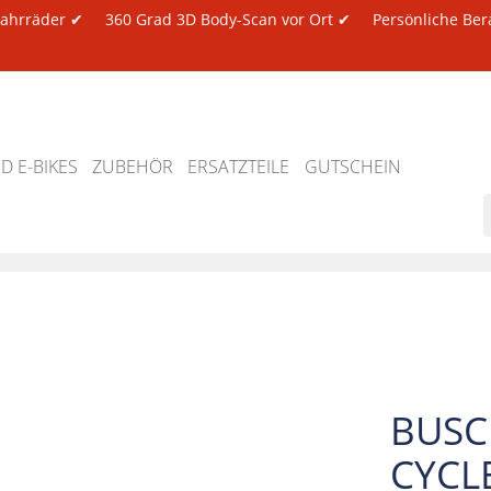
 Fahrräder ✔
360 Grad 3D Body-Scan vor Ort ✔
Persönliche Ber
 E-BIKES
ZUBEHÖR
ERSATZTEILE
GUTSCHEIN
BUSC
CYCLE