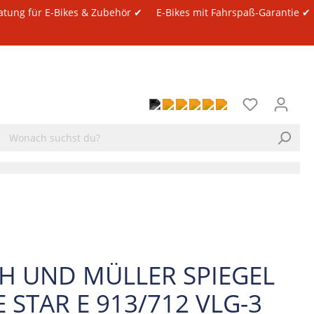
atung für E-Bikes & Zubehör ✔
E-Bikes mit Fahrspaß-Garantie ✔
H UND MÜLLER SPIEGEL
 STAR E 913/712 VLG-3