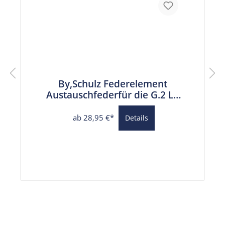
By,Schulz Federelement
Austauschfederfür die G.2 LT
Parallelogramm
Federsattelstütze
ab 28,95 €*
Details