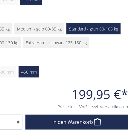
-65 kg
Medium - gelb 60-85 kg
Standard - grün 80-105 kg
100-130 kg
Extra Hard - schwarz 125-150 kg
400 mm
450 mm
199,95 €*
Preise inkl. MwSt. zzgl. Versandkosten
In den Warenkorb