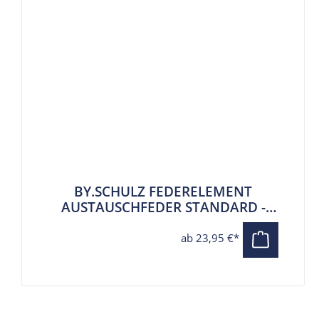
BY.SCHULZ FEDERELEMENT
AUSTAUSCHFEDER STANDARD -
GRÜN 80 KG - 105 KG FÜR DIE G.2
ST PARALLELOGRAMM
ab 23,95 €*
FEDERSATTELSTÜTZE