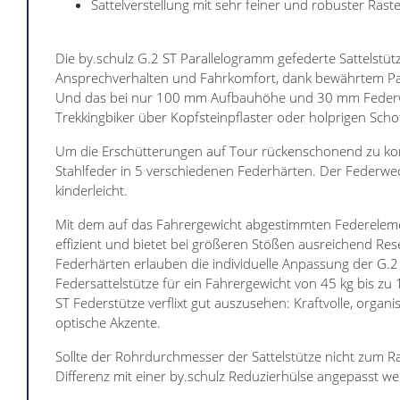
Sattelverstellung mit sehr feiner und robuster Rast
Die by.schulz G.2 ST Parallelogramm gefederte Sattelstüt
Ansprechverhalten und Fahrkomfort, dank bewährtem P
Und das bei nur 100 mm Aufbauhöhe und 30 mm Federwe
Trekkingbiker über Kopfsteinpflaster oder holprigen Schot
Um die Erschütterungen auf Tour rückenschonend zu kom
Stahlfeder in 5 verschiedenen Federhärten. Der Federwech
kinderleicht.
Mit dem auf das Fahrergewicht abgestimmten Federelemen
effizient und bietet bei größeren Stößen ausreichend Re
Federhärten erlauben die individuelle Anpassung der G.
Federsattelstütze für ein Fahrergewicht von 45 kg bis zu 
ST Federstütze verflixt gut auszusehen: Kraftvolle, organi
optische Akzente.
Sollte der Rohrdurchmesser der Sattelstütze nicht zum R
Differenz mit einer by.schulz Reduzierhülse angepasst w