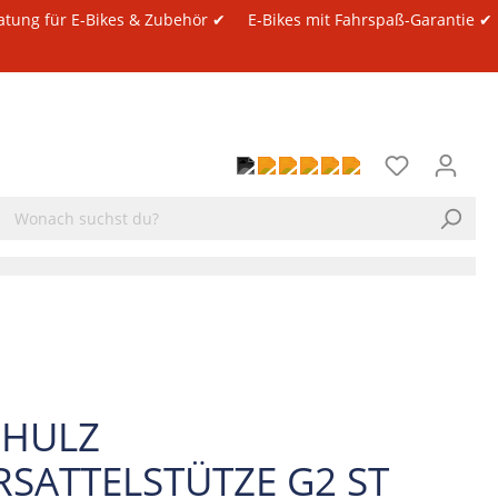
atung für E-Bikes & Zubehör ✔
E-Bikes mit Fahrspaß-Garantie ✔
CHULZ
RSATTELSTÜTZE G2 ST