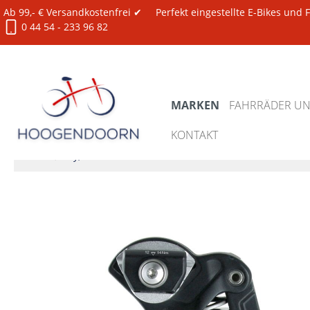
Ab 99,- € Versandkostenfrei ✔
Perfekt eingestellte E-Bikes und
0 44 54 - 233 96 82
MARKEN
FAHRRÄDER UND
KONTAKT
Marken
by,schulz