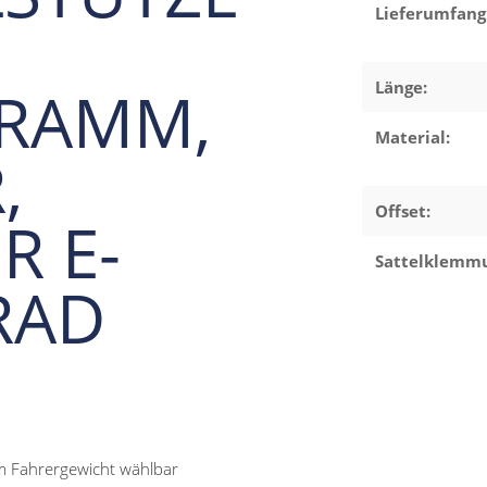
Lieferumfang
GRAMM,
Länge:
Material:
,
Offset:
R E-
Sattelklemm
RAD
m Fahrergewicht wählbar