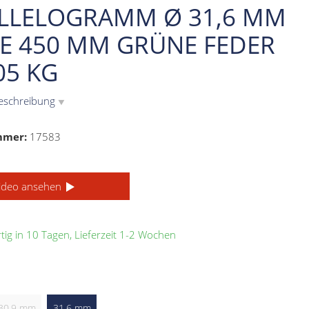
LLELOGRAMM Ø 31,6 MM
E 450 MM GRÜNE FEDER
05 KG
eschreibung
▼
mmer:
17583
ideo ansehen
ig in 10 Tagen, Lieferzeit 1-2 Wochen
30,9 mm
31,6 mm