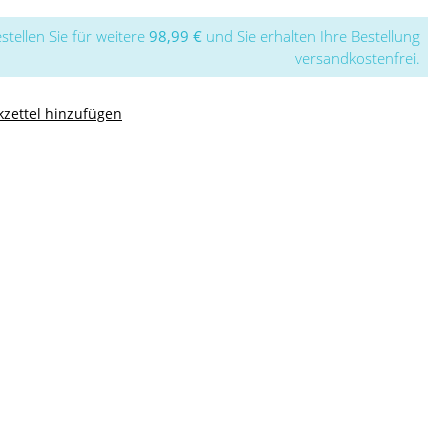
stellen Sie für weitere
98,99 €
und Sie erhalten Ihre Bestellung
versandkostenfrei.
zettel hinzufügen