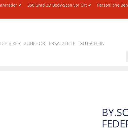
 Fahrräder ✔
360 Grad 3D Body-Scan vor Ort ✔
Persönliche Ber
 E-BIKES
ZUBEHÖR
ERSATZTEILE
GUTSCHEIN
BY.S
FEDE