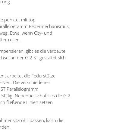
erung
ze punktet mit top
arallelogramm-Federmechanismus.
g. Etwa, wenn City- und
ter rollen.
pensieren, gibt es die verbaute
sel an der G.2 ST gestaltet sich
t arbeitet die Federstütze
serven. Die verschiedenen
2 ST Parallelogramm
150 kg. Nebenbei schafft es die G.2
sch fließende Linien setzen
ahmensitzrohr passen, kann die
erden.