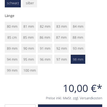
schwarz
silber
Länge
80 mm
81 mm
82 mm
83 mm
84 mm
85 cm
85 mm
86 mm
87 mm
88 mm
89 mm
90 mm
91 mm
92 mm
93 mm
94 mm
95 mm
96 mm
97 mm
98 mm
99 mm
100 mm
10,00 €*
Preise inkl. MwSt. zzgl. Versandkosten