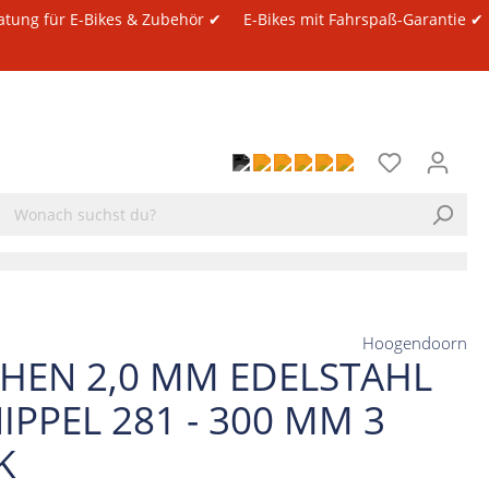
atung für E-Bikes & Zubehör ✔
E-Bikes mit Fahrspaß-Garantie ✔
Hoogendoorn
CHEN 2,0 MM EDELSTAHL
IPPEL 281 - 300 MM 3
K