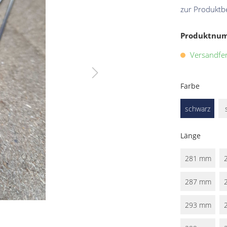
zur Produktb
Produktnu
Versandfert
Farbe
schwarz
Länge
281 mm
287 mm
293 mm