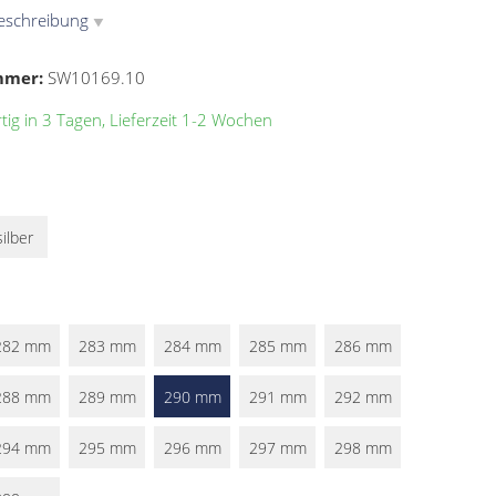
eschreibung
▼
mmer:
SW10169.10
ig in 3 Tagen, Lieferzeit 1-2 Wochen
silber
282 mm
283 mm
284 mm
285 mm
286 mm
288 mm
289 mm
290 mm
291 mm
292 mm
294 mm
295 mm
296 mm
297 mm
298 mm