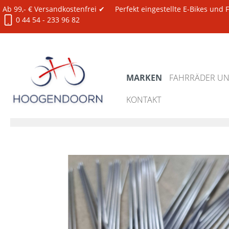
Ab 99,- € Versandkostenfrei ✔
Perfekt eingestellte E-Bikes und
0 44 54 - 233 96 82
MARKEN
FAHRRÄDER UND
KONTAKT
Marken