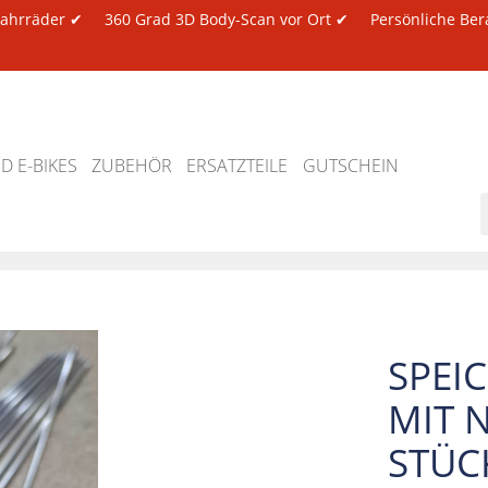
 Fahrräder ✔
360 Grad 3D Body-Scan vor Ort ✔
Persönliche Ber
 E-BIKES
ZUBEHÖR
ERSATZTEILE
GUTSCHEIN
SPEI
MIT N
STÜC