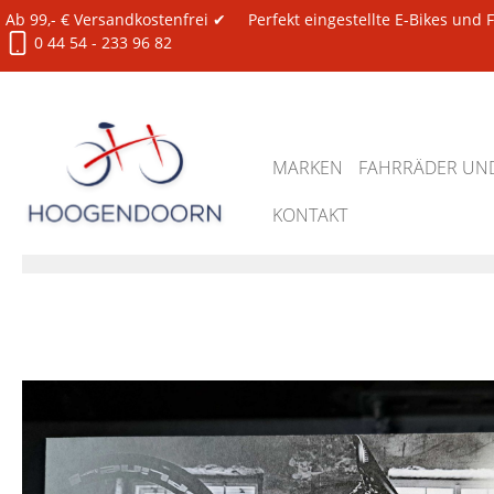
Ab 99,- € Versandkostenfrei ✔
Perfekt eingestellte E-Bikes und
0 44 54 - 233 96 82
MARKEN
FAHRRÄDER UND
KONTAKT
Zubehör