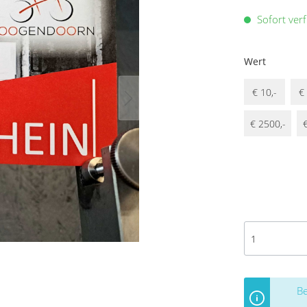
Sofort verf
Wert
€ 10,-
€ 
€ 2500,-
€
Be