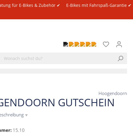
atung für E-Bikes & Zubehör ✔
E-Bikes mit Fahrspaß-Garantie ✔
Hoogendoorn
ENDOORN GUTSCHEIN
eschreibung
▼
mmer:
15.10