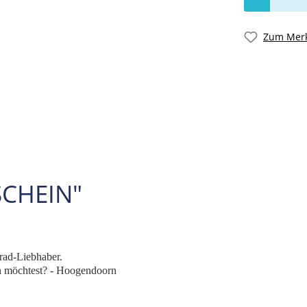
Zum Merk
CHEIN"
rad-Liebhaber.
en möchtest? - Hoogendoorn