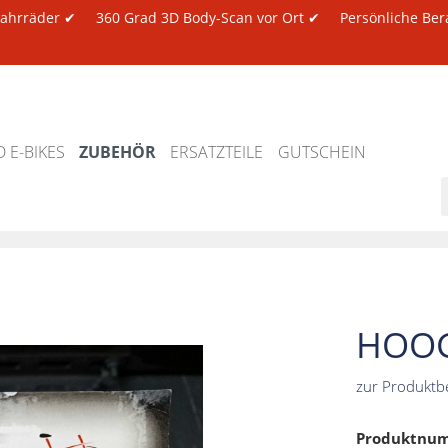
 Fahrräder ✔
360 Grad 3D Body-Scan vor Ort ✔
Persönliche Ber
 E-BIKES
ZUBEHÖR
ERSATZTEILE
GUTSCHEIN
HOOG
zur Produktb
Produktnu