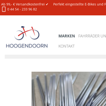
Ab 99,- € Versandkostenfrei ✔
Perfekt eingestellte E-Bikes und
0 44 54 - 233 96 82
MARKEN
FAHRRÄDER UND
KONTAKT
Marken