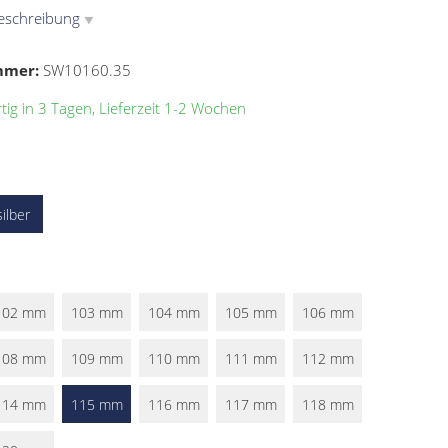
eschreibung
▼
mmer:
SW10160.35
ig in 3 Tagen, Lieferzeit 1-2 Wochen
silber
102 mm
103 mm
104 mm
105 mm
106 mm
108 mm
109 mm
110 mm
111 mm
112 mm
114 mm
115 mm
116 mm
117 mm
118 mm