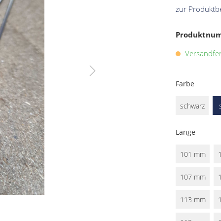
zur Produktb
Produktnu
Versandfert
Farbe
schwarz
Länge
101 mm
107 mm
113 mm