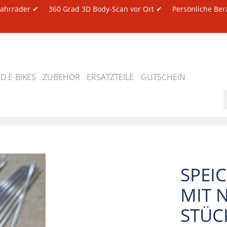
 Fahrräder ✔
360 Grad 3D Body-Scan vor Ort ✔
Persönliche Ber
 E-BIKES
ZUBEHÖR
ERSATZTEILE
GUTSCHEIN
SPEI
MIT 
STÜC