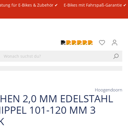
atung für E-Bikes & Zubehör ✔
E-Bikes mit Fahrspaß-Garantie ✔
Hoogendoorn
CHEN 2,0 MM EDELSTAHL
NIPPEL 101-120 MM 3
K