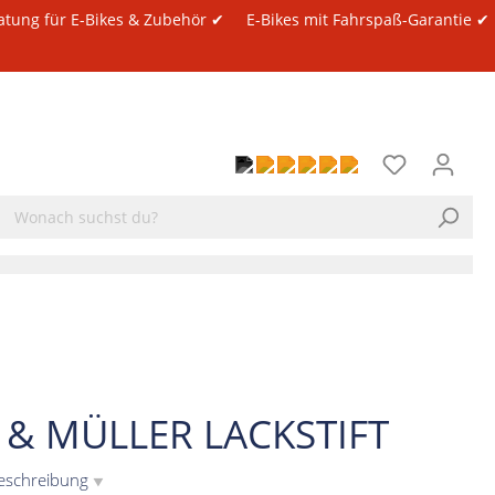
atung für E-Bikes & Zubehör ✔
E-Bikes mit Fahrspaß-Garantie ✔
E & MÜLLER LACKSTIFT
eschreibung
▼