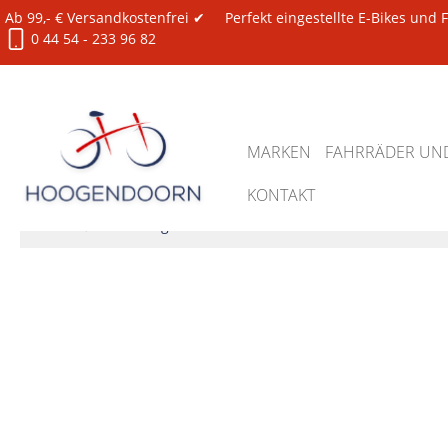
Ab 99,- € Versandkostenfrei ✔
Perfekt eingestellte E-Bikes und
0 44 54 - 233 96 82
MARKEN
FAHRRÄDER UND
KONTAKT
Zubehör
Werkzeug