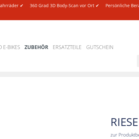
 Fahrräder ✔
360 Grad 3D Body-Scan vor Ort ✔
Persönliche Ber
 E-BIKES
ZUBEHÖR
ERSATZTEILE
GUTSCHEIN
RIES
zur Produktb