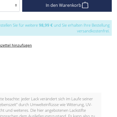
In den Warenkorb
stellen Sie für weitere
98,99 €
und Sie erhalten Ihre Bestellung
versandkostenfrei.
zettel hinzufügen
tte beachte: jeder Lack verändert sich im Laufe seiner
ebenszeit" durch Umwelteinflüsse wie Witterung, UV-
cht und weiteres. Die hier angebotenen Lackstifte
tsprechen dem Auslieferungszustand. Es kann also zu