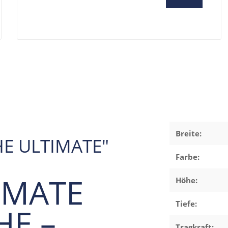
Breite:
HE ULTIMATE"
Farbe:
IMATE
Höhe:
Tiefe:
HE –
Tragkraft: