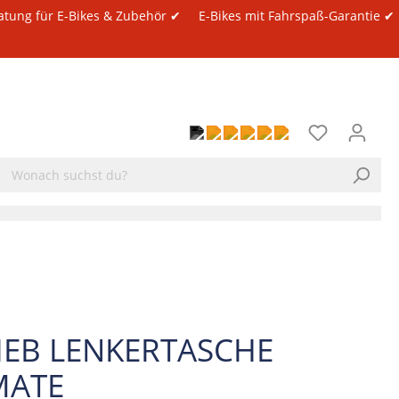
atung für E-Bikes & Zubehör ✔
E-Bikes mit Fahrspaß-Garantie ✔
IEB LENKERTASCHE
MATE