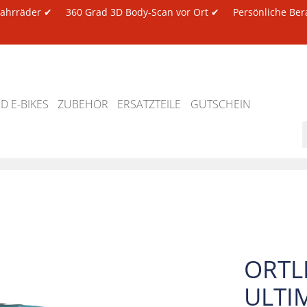
 Fahrräder ✔
360 Grad 3D Body-Scan vor Ort ✔
Persönliche Ber
 E-BIKES
ZUBEHÖR
ERSATZTEILE
GUTSCHEIN
ORTL
ULTI