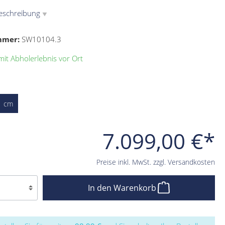
eschreibung
▼
mmer:
SW10104.3
it Abholerlebnis vor Ort
1 cm
7.099,00 €*
Preise inkl. MwSt. zzgl. Versandkosten
In den Warenkorb