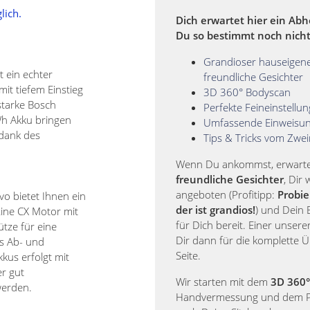
lich.
Dich erwartet hier ein Abh
Du so bestimmt noch nicht
Grandioser hauseigene
 ein echter
freundliche Gesichter
it tiefem Einstieg
3D 360° Bodyscan
starke Bosch
Perfekte Feineinstellu
Wh Akku bringen
Umfassende Einweisu
 dank des
Tips & Tricks vom Zwei
Wenn Du ankommst, erwarten
freundliche Gesichter
, Dir
angeboten (Profitipp:
Probie
o bietet Ihnen ein
der ist grandios!
) und Dein B
ine CX Motor mit
für Dich bereit. Einer unserer
ütze für eine
Dir dann für die komplette 
es Ab- und
Seite.
kus erfolgt mit
er gut
Wir starten mit dem
3D 360°
werden.
Handvermessung und dem 