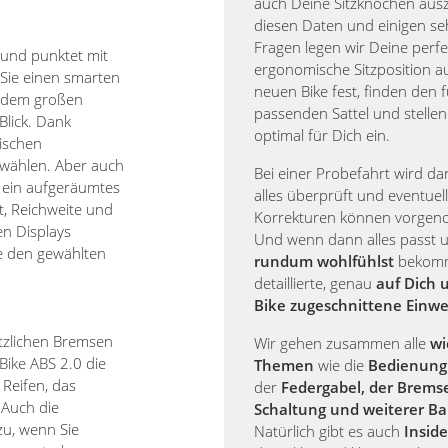
auch Deine Sitzknochen aus
diesen Daten und einigen se
Fragen legen wir Deine perfe
t und punktet mit
ergonomische Sitzposition 
Sie einen smarten
neuen Bike fest, finden den 
uf dem großen
passenden Sattel und stellen
Blick. Dank
optimal für Dich ein.
wischen
 wählen. Aber auch
Bei einer Probefahrt wird d
t ein aufgeräumtes
alles überprüft und eventuell
t, Reichweite und
Korrekturen können vorge
en Displays
Und wenn dann alles passt
e den gewählten
rundum wohlfühlst
bekomm
detaillierte, genau
auf Dich 
Bike zugeschnittene Einw
ötzlichen Bremsen
Wir gehen zusammen alle
wi
Bike ABS 2.0 die
Themen
wie die
Bedienung 
 Reifen, das
der
Federgabel, der Brems
 Auch die
Schaltung und weiterer Ba
u, wenn Sie
Natürlich gibt es auch
Inside