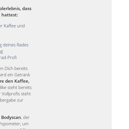
olerlebnis, dass
 hattest:
r Kaffee und
ng deines Rades
ng
rad-Profi
 Dich bereits
 wird ein Getränk
re den Kaffee,
ike steht bereits
 Vollprofis steht
Übergabe zur
 Bodyscan
, der
Popometer, um