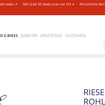
 Fahrräder ✔
360 Grad 3D Body-Scan vor Ort ✔
Persönliche Ber
 E-BIKES
ZUBEHÖR
ERSATZTEILE
GUTSCHEIN
RIES
ROHL