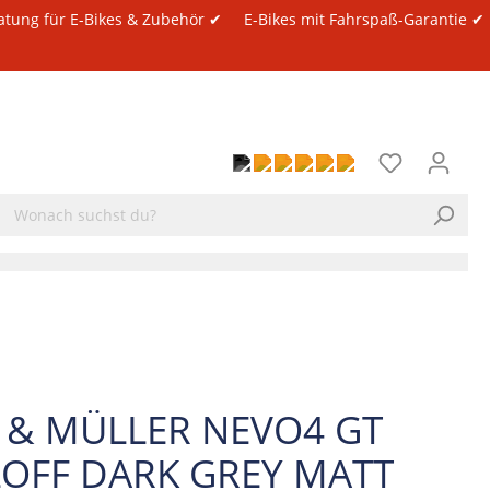
atung für E-Bikes & Zubehör ✔
E-Bikes mit Fahrspaß-Garantie ✔
E & MÜLLER NEVO4 GT
OFF DARK GREY MATT