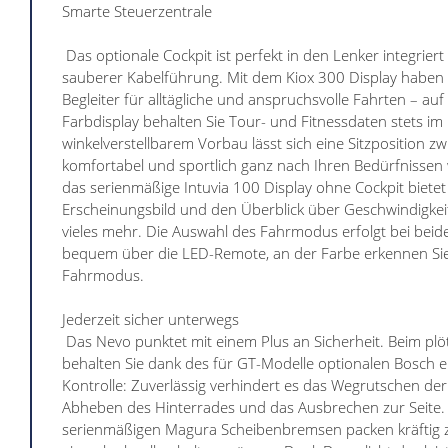
Smarte Steuerzentrale
Das optionale Cockpit ist perfekt in den Lenker integrier
sauberer Kabelführung. Mit dem Kiox 300 Display haben 
Begleiter für alltägliche und anspruchsvolle Fahrten – a
Farbdisplay behalten Sie Tour- und Fitnessdaten stets im 
winkelverstellbarem Vorbau lässt sich eine Sitzposition z
komfortabel und sportlich ganz nach Ihren Bedürfnissen
das serienmäßige Intuvia 100 Display ohne Cockpit biete
Erscheinungsbild und den Überblick über Geschwindigkei
vieles mehr. Die Auswahl des Fahrmodus erfolgt bei beid
bequem über die LED-Remote, an der Farbe erkennen Si
Fahrmodus.
Jederzeit sicher unterwegs
Das Nevo punktet mit einem Plus an Sicherheit. Beim pl
behalten Sie dank des für GT-Modelle optionalen Bosch e
Kontrolle: Zuverlässig verhindert es das Wegrutschen der
Abheben des Hinterrades und das Ausbrechen zur Seite.
serienmäßigen Magura Scheibenbremsen packen kräftig z