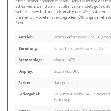
einmal schnell anhalten müssen. Dank Dauerlicht des lei
Scheinwerfers sind Sie im Straßenverkehr stets gut sichtb
weist es Ihnen hell und gleichmäßig den Weg. Außerorts s
unserer GT-Modelle mit extragroßem Öffnungswinkel jeder
Sicht.
Antrieb:
Bosch Performance Line CX (smart
Bereifung:
Schwalbe SuperMoto-X 62-584
Bremsanlage:
Magura MT5
Display:
Bosch Kiox 300
Farbe:
dark grey matt
Federgabel:
SR Suntour Mobie 34 Air, tapere
Federweg
Kette:
Gates drive belt CDX Riemenantri