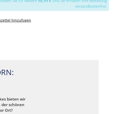
stellen Sie für weitere
98,99 €
und Sie erhalten Ihre Bestellung
versandkostenfrei.
zettel hinzufügen
RN:
kes bieten wir
n der schönen
or Ort?