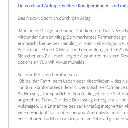
Lieferzeit auf Anfrage, weitere Konfigurationen sind mög
Das Nevo4. Sportlich durch den Alltag.
Markantes Design und hoher Fahrkomfort: Das Nevo4 ist
Allrounder für den Alltag. Sein markantes Rahmendesign m
ermöglicht bequemes Handling in jeder Lebenslage. Der 
Performance Line CX Motor und der vollintegrierte 625 
Sie sicher ans Ziel. Auch längere Ausfahrten meistern Sie
optionalen 750 Wh Akkus mühelos.
So sportlich kann Komfort sein.
Ob bei der Fahrt, beim Laden oder Abschließen – das Nev
rundum komfortables Erlebnis. Der Bosch Performance L
85 Nm sorgt für sportlichen Antritt, die gefederte Sattelst
angenehme Fahrt. Der tiefe Durchstieg ermöglicht leicht
Aufsteigen. Die Entnahme des serienmäßig integrierten Ak
einem Handgriff nach oben heraus. Alternativ kann mit d
erreichbaren Ladebuchse bequem am Fahrrad geladen 