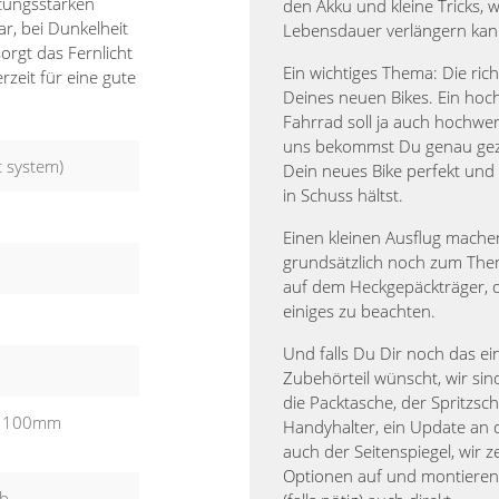
stungsstarken
den Akku und kleine Tricks, w
ar, bei Dunkelheit
Lebensdauer verlängern kan
orgt das Fernlicht
Ein wichtiges Thema: Die rich
zeit für eine gute
Deines neuen Bikes. Ein hoc
Fahrrad soll ja auch hochwert
uns bekommst Du genau geze
 system)
Dein neues Bike perfekt und
in Schuss hältst.
Einen kleinen Ausflug mache
grundsätzlich noch zum The
auf dem Heckgepäckträger, d
einiges zu beachten.
Und falls Du Dir noch das e
Zubehörteil wünscht, wir sind
die Packtasche, der Spritzsch
d, 100mm
Handyhalter, ein Update an 
auch der Seitenspiegel, wir z
Optionen auf und montiere
eb