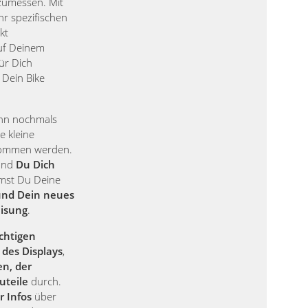
zumessen. Mit
hr spezifischen
kt
auf Deinem
für Dich
 Dein Bike
ann nochmals
e kleine
nommen werden.
 und
Du Dich
st Du Deine
und Dein neues
eisung
.
chtigen
des Displays
,
en, der
uteile
durch.
r Infos
über