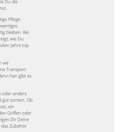
ie Du die
nst.
tige Pflege
hwertiges
ig bleiben. Bei
igt, wie Du
 über Jahre top
n wir
ma Transport
enn hier gibt es
in oder andere
 gut sortiert. Ob
utz, ein
den Griffen oder
eigen Dir Deine
n das Zubehör