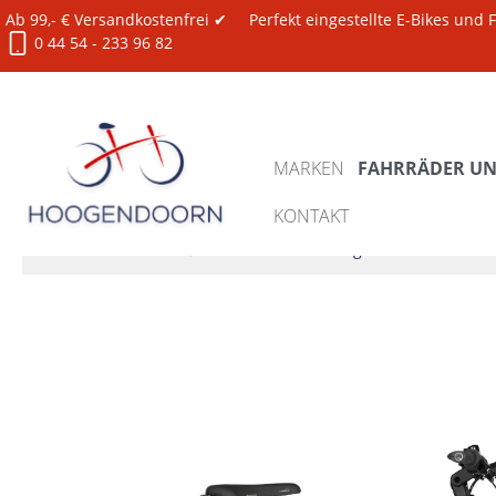
Ab 99,- € Versandkostenfrei ✔
Perfekt eingestellte E-Bikes und
0 44 54 - 233 96 82
MARKEN
FAHRRÄDER UND
KONTAKT
Fahrräder und E-Bikes
XXL Bikes 150-180 kg