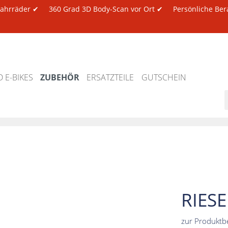
 Fahrräder ✔
360 Grad 3D Body-Scan vor Ort ✔
Persönliche Ber
 E-BIKES
ZUBEHÖR
ERSATZTEILE
GUTSCHEIN
RIES
zur Produktb