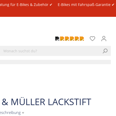
atung für E-Bikes & Zubehör ✔
E-Bikes mit Fahrspaß-Garantie ✔
E & MÜLLER LACKSTIFT
eschreibung
▼