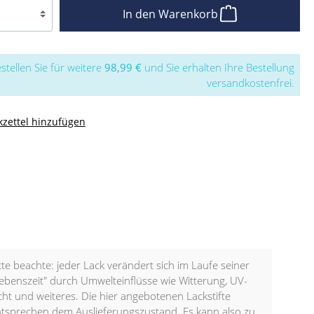
In den Warenkorb
stellen Sie für weitere
98,99 €
und Sie erhalten Ihre Bestellung
versandkostenfrei.
zettel hinzufügen
tte beachte: jeder Lack verändert sich im Laufe seiner
ebenszeit" durch Umwelteinflüsse wie Witterung, UV-
cht und weiteres. Die hier angebotenen Lackstifte
tsprechen dem Auslieferungszustand. Es kann also zu