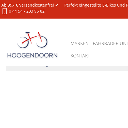
Ab 99,- € Versandkostenfrei ✔
Perfekt eingestellte E-Bikes und
0 44 54 - 233 96 82
MARKEN
FAHRRÄDER UND
KONTAKT
Zubehör
Werkzeug