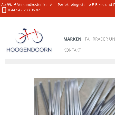
Ab 99,- € Versandkostenfrei ✔
Perfekt eingestellte E-Bikes und
0 44 54 - 233 96 82
MARKEN
FAHRRÄDER UND
KONTAKT
Marken