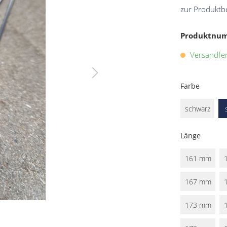
zur Produktb
Produktnu
Versandfert
Farbe
schwarz
Länge
161 mm
167 mm
173 mm