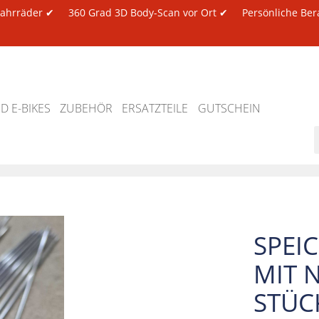
 Fahrräder ✔
360 Grad 3D Body-Scan vor Ort ✔
Persönliche Ber
 E-BIKES
ZUBEHÖR
ERSATZTEILE
GUTSCHEIN
SPEI
MIT N
STÜC