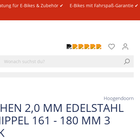
atung für E-Bikes & Zubehör ✔
E-Bikes mit Fahrspaß-Garantie ✔
Hoogendoorn
CHEN 2,0 MM EDELSTAHL
IPPEL 161 - 180 MM 3
K