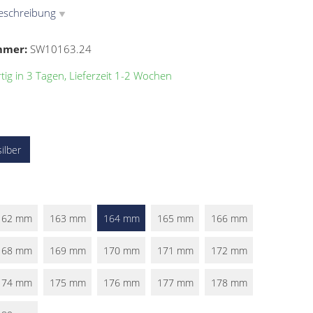
eschreibung
▼
mmer:
SW10163.24
ig in 3 Tagen, Lieferzeit 1-2 Wochen
silber
162 mm
163 mm
164 mm
165 mm
166 mm
168 mm
169 mm
170 mm
171 mm
172 mm
174 mm
175 mm
176 mm
177 mm
178 mm