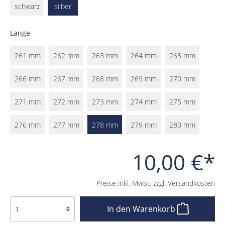
schwarz
silber
Länge
261 mm
262 mm
263 mm
264 mm
265 mm
266 mm
267 mm
268 mm
269 mm
270 mm
271 mm
272 mm
273 mm
274 mm
275 mm
276 mm
277 mm
278 mm
279 mm
280 mm
10,00 €*
Preise inkl. MwSt. zzgl. Versandkosten
In den Warenkorb