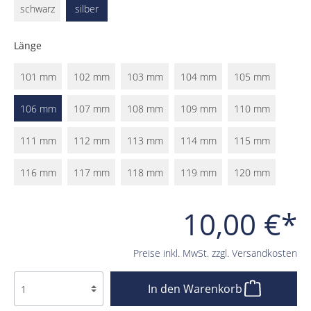
schwarz
silber
Länge
101 mm
102 mm
103 mm
104 mm
105 mm
106 mm
107 mm
108 mm
109 mm
110 mm
111 mm
112 mm
113 mm
114 mm
115 mm
116 mm
117 mm
118 mm
119 mm
120 mm
10,00 €*
Preise inkl. MwSt. zzgl. Versandkosten
In den Warenkorb