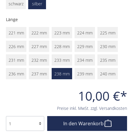
schwarz
silber
Länge
221 mm
222 mm
223 mm
224 mm
225 mm
226 mm
227 mm
228 mm
229 mm
230 mm
231 mm
232 mm
233 mm
234 mm
235 mm
236 mm
237 mm
238 mm
239 mm
240 mm
10,00 €*
Preise inkl. MwSt. zzgl. Versandkosten
In den Warenkorb