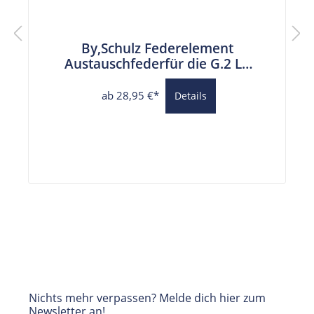
By,Schulz Federelement
Austauschfederfür die G.2 LT
Parallelogramm
Federsattelstütze
ab 28,95 €*
Details
Nichts mehr verpassen? Melde dich hier zum
Newsletter an!