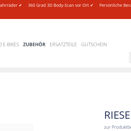
 Fahrräder ✔
360 Grad 3D Body-Scan vor Ort ✔
Persönliche Ber
 E-BIKES
ZUBEHÖR
ERSATZTEILE
GUTSCHEIN
RIES
zur Produktb