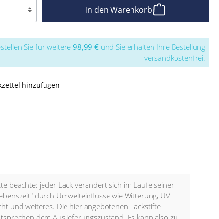
In den Warenkorb
stellen Sie für weitere
98,99 €
und Sie erhalten Ihre Bestellung
versandkostenfrei.
zettel hinzufügen
tte beachte: jeder Lack verändert sich im Laufe seiner
ebenszeit" durch Umwelteinflüsse wie Witterung, UV-
cht und weiteres. Die hier angebotenen Lackstifte
tsprechen dem Auslieferungszustand. Es kann also zu