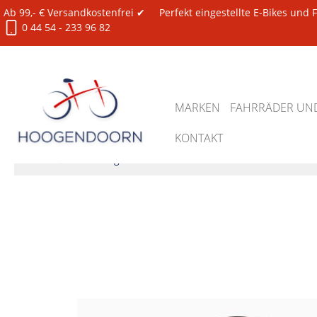
Ab 99,- € Versandkostenfrei ✔
Perfekt eingestellte E-Bikes und
0 44 54 - 233 96 82
MARKEN
FAHRRÄDER UND
KONTAKT
Zubehör
Werkzeug