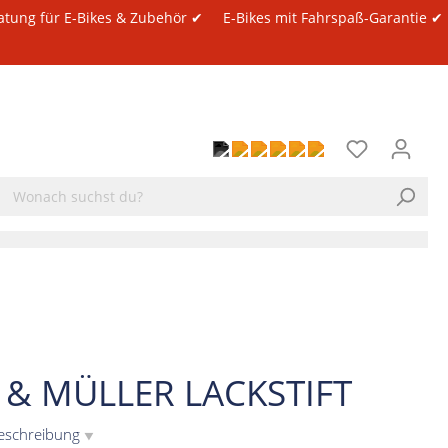
atung für E-Bikes & Zubehör ✔
E-Bikes mit Fahrspaß-Garantie ✔
E & MÜLLER LACKSTIFT
eschreibung
▼