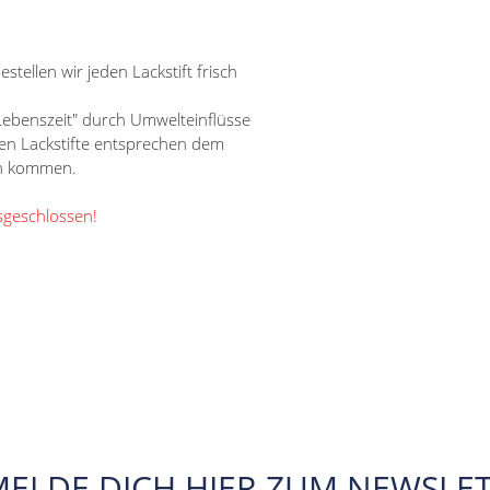
tellen wir jeden Lackstift frisch
"Lebenszeit" durch Umwelteinflüsse
nen Lackstifte entsprechen dem
en kommen.
sgeschlossen!
MELDE DICH HIER ZUM NEWSLET