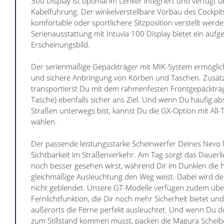
300 Display ist optimal im Lenker integriert und verfügt 
Kabelführung. Der winkelverstellbare Vorbau des Cockpit
komfortable oder sportlichere Sitzposition verstellt werd
Serienausstattung mit Intuvia 100 Display bietet ein auf
Erscheinungsbild.
Der serienmäßige Gepäckträger mit MIK-System ermöglicht
und sichere Anbringung von Körben und Taschen. Zusätz
transportierst Du mit dem rahmenfesten Frontgepäckträ
Tasche) ebenfalls sicher ans Ziel. Und wenn Du häufig abs
Straßen unterwegs bist, kannst Du die GX-Option mit All-T
wählen.
Der passende leistungsstarke Scheinwerfer Deines Nevo 
Sichtbarkeit im Straßenverkehr. Am Tag sorgt das Dauerli
noch besser gesehen wirst, während Dir im Dunklen die h
gleichmäßige Ausleuchtung den Weg weist. Dabei wird d
nicht geblendet. Unsere GT-Modelle verfügen zudem übe
Fernlichtfunktion, die Dir noch mehr Sicherheit bietet un
außerorts die Ferne perfekt ausleuchtet. Und wenn Du d
zum Stillstand kommen musst, packen die Magura Schei