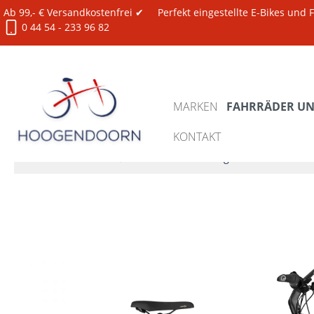
Ab 99,- € Versandkostenfrei ✔
Perfekt eingestellte E-Bikes und
0 44 54 - 233 96 82
MARKEN
FAHRRÄDER UND
KONTAKT
Fahrräder und E-Bikes
XXL Bikes 150-180 kg