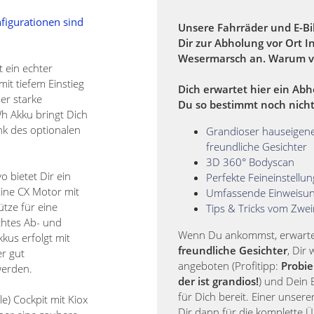
nfigurationen sind
Unsere Fahrräder und E-Bi
Dir zur Abholung vor Ort I
Wesermarsch an. Warum v
 ein echter
it tiefem Einstieg
Dich erwartet hier ein Abh
er starke
Du so bestimmt noch nicht
h Akku bringt Dich
nk des optionalen
Grandioser hauseigene
freundliche Gesichter
3D 360° Bodyscan
 bietet Dir ein
Perfekte Feineinstellu
ine CX Motor mit
Umfassende Einweisu
ütze für eine
Tips & Tricks vom Zwei
chtes Ab- und
Wenn Du ankommst, erwarten
kus erfolgt mit
freundliche Gesichter
, Dir
er gut
angeboten (Profitipp:
Probie
werden.
der ist grandios!
) und Dein B
für Dich bereit. Einer unserer
e) Cockpit mit Kiox
Dir dann für die komplette 