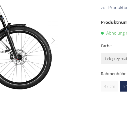
zur Produktb
Produktnu
Abholung m
Farbe
dark grey ma
Rahmenhöhe
47 cm
5