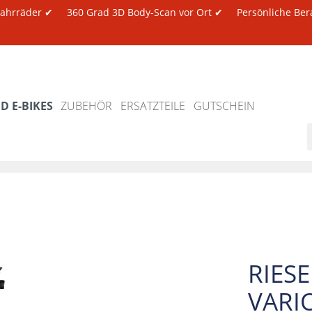
 Fahrräder ✔
360 Grad 3D Body-Scan vor Ort ✔
Persönliche Ber
 E-BIKES
ZUBEHÖR
ERSATZTEILE
GUTSCHEIN
RIES
VARI