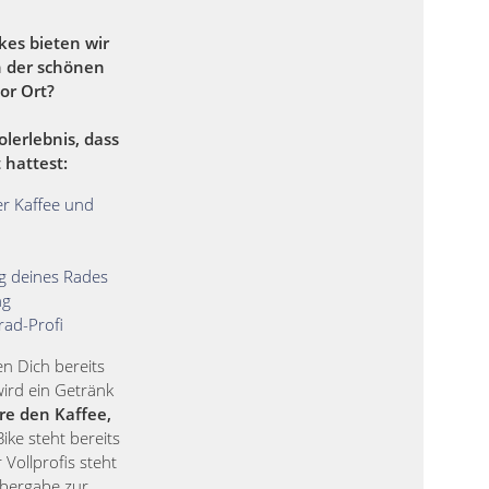
kes bieten wir
n der schönen
or Ort?
olerlebnis, dass
 hattest:
r Kaffee und
ng deines Rades
ng
rad-Profi
 Dich bereits
 wird ein Getränk
re den Kaffee,
ike steht bereits
 Vollprofis steht
Übergabe zur