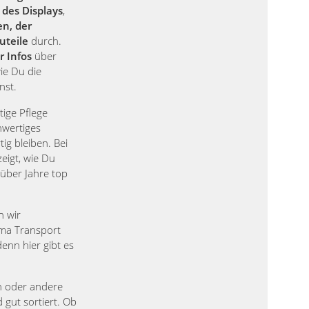
des Displays
,
en, der
uteile
durch.
r Infos
über
ie Du die
nst.
tige Pflege
hwertiges
ig bleiben. Bei
igt, wie Du
 über Jahre top
n wir
ma Transport
enn hier gibt es
in oder andere
 gut sortiert. Ob