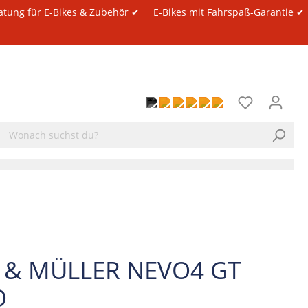
atung für E-Bikes & Zubehör ✔
E-Bikes mit Fahrspaß-Garantie ✔
E & MÜLLER NEVO4 GT
O