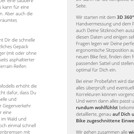
über eine saubere
Seite.
s kann für eine
en. Aber auch die
Wir starten mit dem
3D 360°
geräumtes
Handvermessung und dem 
auch Deine Sitzknochen aus
diesen Daten und einigen se
 Dir die schnelle
Fragen legen wir Deine perfe
liches Gepäck
ergonomische Sitzposition 
ger (mit oder ohne
neuen Bike fest, finden den 
eits asphaltierter
passenden Sattel und stellen
errain-Reifen
optimal für Dich ein.
Bei einer Probefahrt wird d
Modells erhöht die
alles überprüft und eventuell
cht dafür, dass Du
Korrekturen können vorge
elle und
Und wenn dann alles passt
er Gegenverkehr
rundum wohlfühlst
bekomm
r eine
detaillierte, genau
auf Dich 
d im Wald und
Bike zugeschnittene Einw
och einmal schnell
benbremsen mit
Wir gehen zusammen alle
wi