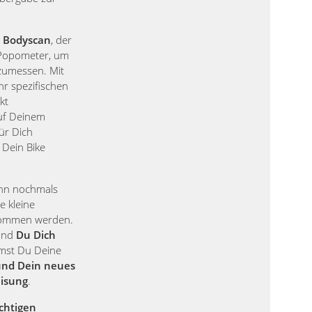
 Bodyscan
, der
Popometer, um
zumessen. Mit
hr spezifischen
kt
auf Deinem
für Dich
 Dein Bike
ann nochmals
e kleine
nommen werden.
 und
Du Dich
st Du Deine
und Dein neues
eisung
.
chtigen