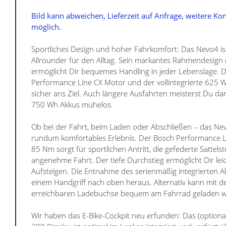
Bild kann abweichen, Lieferzeit auf Anfrage, weitere Ko
möglich.
Sportliches Design und hoher Fahrkomfort: Das Nevo4 ist
Allrounder für den Alltag. Sein markantes Rahmendesign m
ermöglicht Dir bequemes Handling in jeder Lebenslage. D
Performance Line CX Motor und der vollintegrierte 625 W
sicher ans Ziel. Auch längere Ausfahrten meisterst Du da
750 Wh Akkus mühelos.
Ob bei der Fahrt, beim Laden oder Abschließen – das Nevo
rundum komfortables Erlebnis. Der Bosch Performance L
85 Nm sorgt für sportlichen Antritt, die gefederte Sattelst
angenehme Fahrt. Der tiefe Durchstieg ermöglicht Dir lei
Aufsteigen. Die Entnahme des serienmäßig integrierten Ak
einem Handgriff nach oben heraus. Alternativ kann mit d
erreichbaren Ladebuchse bequem am Fahrrad geladen 
Wir haben das E-Bike-Cockpit neu erfunden: Das (optional