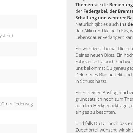
Themen
wie die
Bedienung 
der
Federgabel, der Brems
Schaltung und weiterer Ba
Natürlich gibt es auch
Inside
den Akku und kleine Tricks, w
ystem)
Lebensdauer verlängern kan
Ein wichtiges Thema: Die rich
Deines neuen Bikes. Ein hoc
Fahrrad soll ja auch hochwert
uns bekommst Du genau geze
Dein neues Bike perfekt und
in Schuss hältst.
Einen kleinen Ausflug mache
grundsätzlich noch zum The
 100mm Federweg
auf dem Heckgepäckträger, d
einiges zu beachten.
Und falls Du Dir noch das e
Zubehörteil wünscht, wir sind