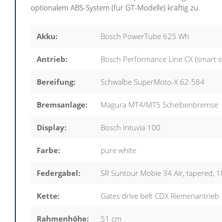
optionalem ABS-System (für GT-Modelle) kräftig zu.
Akku:
Bosch PowerTube 625 Wh
Antrieb:
Bosch Performance Line CX (smart s
Bereifung:
Schwalbe SuperMoto-X 62-584
Bremsanlage:
Magura MT4/MT5 Scheibenbremse
Display:
Bosch Intuvia 100
Farbe:
pure white
Federgabel:
SR Suntour Mobie 34 Air, tapered,
Kette:
Gates drive belt CDX Riemenantrieb
Rahmenhöhe:
51 cm