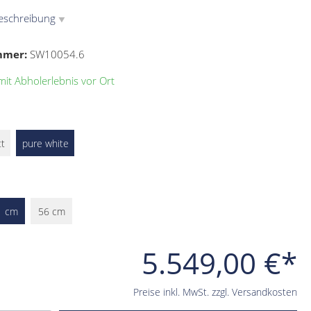
eschreibung
▼
mmer:
SW10054.6
it Abholerlebnis vor Ort
tt
pure white
1 cm
56 cm
5.549,00 €*
Preise inkl. MwSt. zzgl. Versandkosten