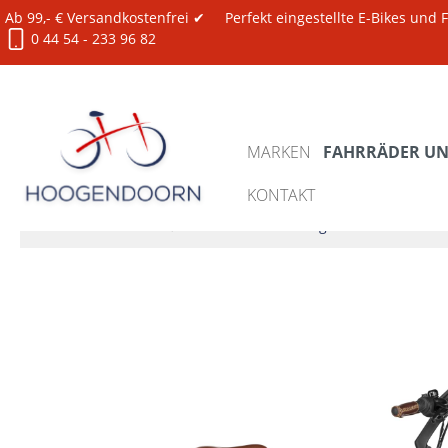
Ab 99,- € Versandkostenfrei ✔
Perfekt eingestellte E-Bikes und
0 44 54 - 233 96 82
MARKEN
FAHRRÄDER UND
KONTAKT
Fahrräder und E-Bikes
XXL Bikes 150-180 kg