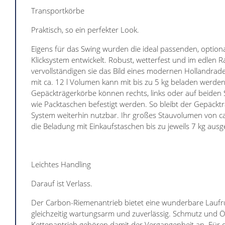
Transportkörbe
Praktisch, so ein perfekter Look.
Eigens für das Swing wurden die ideal passenden, option
Klicksystem entwickelt. Robust, wetterfest und im edlen 
vervollständigen sie das Bild eines modernen Hollandrad
mit ca. 12 l Volumen kann mit bis zu 5 kg beladen werden
Gepäckträgerkörbe können rechts, links oder auf beiden Se
wie Packtaschen befestigt werden. So bleibt der Gepäcktr
System weiterhin nutzbar. Ihr großes Stauvolumen von ca
die Beladung mit Einkaufstaschen bis zu jeweils 7 kg ausge
Leichtes Handling
Darauf ist Verlass.
Der Carbon-Riemenantrieb bietet eine wunderbare Laufr
gleichzeitig wartungsarm und zuverlässig. Schmutz und Öl
Kettenantrieb gehören damit der Vergangenheit an. Für