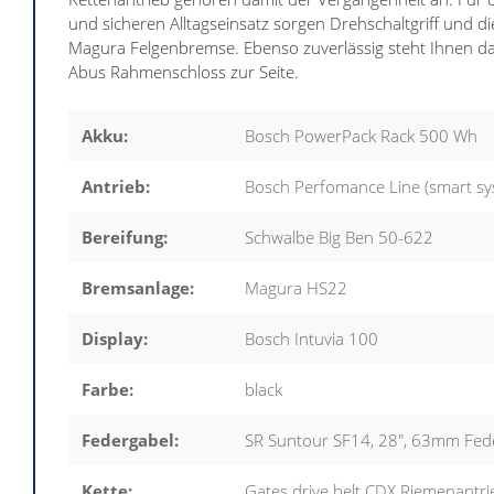
und sicheren Alltagseinsatz sorgen Drehschaltgriff und di
Magura Felgenbremse. Ebenso zuverlässig steht Ihnen d
Abus Rahmenschloss zur Seite.
Akku:
Bosch PowerPack Rack 500 Wh
Antrieb:
Bosch Perfomance Line (smart sy
Bereifung:
Schwalbe Big Ben 50-622
Bremsanlage:
Magura HS22
Display:
Bosch Intuvia 100
Farbe:
black
Federgabel:
SR Suntour SF14, 28", 63mm Fed
Kette:
Gates drive belt CDX Riemenantri