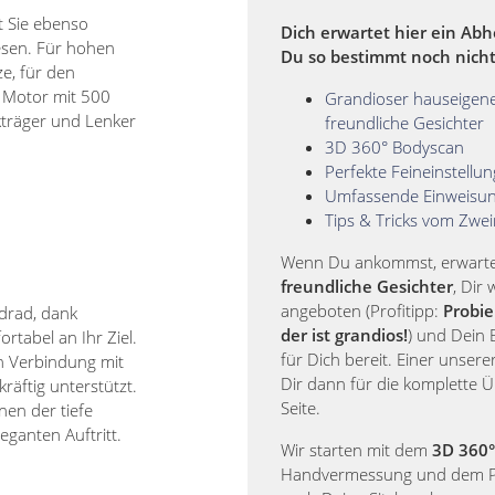
t Sie ebenso
Dich erwartet hier ein Abh
esen. Für hohen
Du so bestimmt noch nicht
e, für den
e Motor mit 500
Grandioser hauseigene
träger und Lenker
freundliche Gesichter
3D 360° Bodyscan
Perfekte Feineinstellu
Umfassende Einweisu
Tips & Tricks vom Zwei
Wenn Du ankommst, erwarten
freundliche Gesichter
, Dir
angeboten (Profitipp:
Probie
drad, dank
der ist grandios!
) und Dein B
tabel an Ihr Ziel.
für Dich bereit. Einer unserer
n Verbindung mit
Dir dann für die komplette 
äftig unterstützt.
Seite.
en der tiefe
leganten Auftritt.
Wir starten mit dem
3D 360°
Handvermessung und dem 