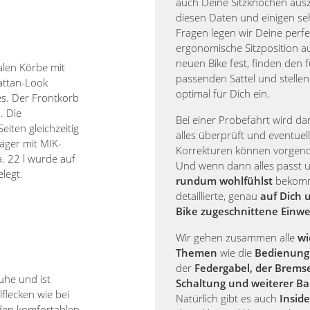
auch Deine Sitzknochen aus
diesen Daten und einigen se
Fragen legen wir Deine perfe
ergonomische Sitzposition 
neuen Bike fest, finden den 
alen Körbe mit
passenden Sattel und stellen
Rattan-Look
optimal für Dich ein.
es. Der Frontkorb
. Die
Bei einer Probefahrt wird d
iten gleichzeitig
alles überprüft und eventuell
äger mit MIK-
Korrekturen können vorge
. 22 l wurde auf
Und wenn dann alles passt
legt.
rundum wohlfühlst
bekomm
detaillierte, genau
auf Dich 
Bike zugeschnittene Einw
Wir gehen zusammen alle
wi
Themen
wie die
Bedienung 
der
Federgabel, der Brems
uhe und ist
Schaltung und weiterer Ba
flecken wie bei
Natürlich gibt es auch
Inside
 den komfortablen