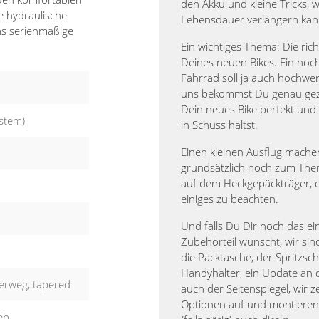
den Akku und kleine Tricks, w
e hydraulische
Lebensdauer verlängern kan
as serienmäßige
Ein wichtiges Thema: Die rich
Deines neuen Bikes. Ein hoc
Fahrrad soll ja auch hochwert
uns bekommst Du genau geze
Dein neues Bike perfekt und
stem)
in Schuss hältst.
Einen kleinen Ausflug mache
grundsätzlich noch zum The
auf dem Heckgepäckträger, d
einiges zu beachten.
Und falls Du Dir noch das e
Zubehörteil wünscht, wir sind
die Packtasche, der Spritzsch
Handyhalter, ein Update an 
erweg, tapered
auch der Seitenspiegel, wir z
Optionen auf und montiere
eb