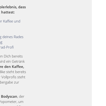
olerlebnis, dass
 hattest:
r Kaffee und
ng deines Rades
ng
rad-Profi
 Dich bereits
 wird ein Getränk
re den Kaffee,
ike steht bereits
 Vollprofis steht
Übergabe zur
 Bodyscan
, der
Popometer, um