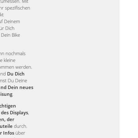
zumessen. Mit
hr spezifischen
kt
auf Deinem
für Dich
 Dein Bike
ann nochmals
e kleine
nommen werden.
 und
Du Dich
st Du Deine
und Dein neues
eisung
.
chtigen
des Displays
,
en, der
uteile
durch.
r Infos
über