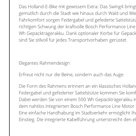
Das Holland-E-Bike mit gewissem Extra: Das Swing4 bring
gemütlich durch die Stadt wie hinaus durch Wald und Wi
Fahrkomfort sorgen Federgabel und gefederte Sattelstütz
richtigen Schwung der kraftvolle Bosch Performance Lin
Wh Gepäckträgerakku. Dank optionaler Körbe für Gepäck
sind Sie stilvoll für jedes Transportvorhaben gerüstet.
Elegantes Rahmendesign
Erfreut nicht nur die Beine, sondern auch das Auge.
Die Form des Rahmens erinnert an ein klassisches Hollan
Federgabel und gefederter Sattelstütze kommen Sie komfor
Dabei werden Sie von einem 500 Wh Gepäckträgerakku i
dem nahtlos integrierten Bosch Performance Line Motor kr
Eine einfache Handhabung im Stadtverkehr ermöglicht Ihn
Einstieg. Die integrierte Kabelführung unterstreicht den e