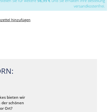
stellen Sie für weitere
98,99 €
und Sie erhalten Ihre Bestellung
versandkostenfrei.
zettel hinzufügen
RN:
kes bieten wir
n der schönen
or Ort?