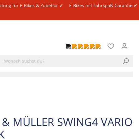
atung für E-Bikes & Zubehör ✔
E-Bikes mit Fahrspaß-Garantie ✔
E & MÜLLER SWING4 VARIO
K