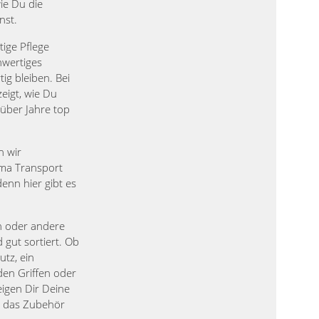
ie Du die
nst.
tige Pflege
hwertiges
ig bleiben. Bei
igt, wie Du
 über Jahre top
n wir
ma Transport
enn hier gibt es
in oder andere
 gut sortiert. Ob
utz, ein
den Griffen oder
eigen Dir Deine
n das Zubehör