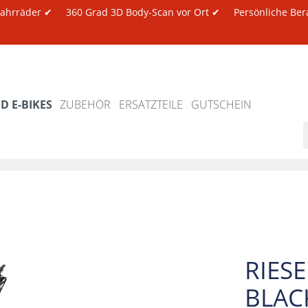
 Fahrräder ✔
360 Grad 3D Body-Scan vor Ort ✔
Persönliche Ber
 E-BIKES
ZUBEHÖR
ERSATZTEILE
GUTSCHEIN
RIES
BLAC