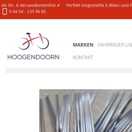
Ab 99,- € Versandkostenfrei ✔
Perfekt eingestellte E-Bikes und
0 44 54 - 233 96 82
MARKEN
FAHRRÄDER UND
KONTAKT
Marken