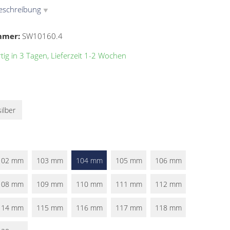
eschreibung
▼
mmer:
SW10160.4
ig in 3 Tagen, Lieferzeit 1-2 Wochen
silber
102 mm
103 mm
104 mm
105 mm
106 mm
108 mm
109 mm
110 mm
111 mm
112 mm
114 mm
115 mm
116 mm
117 mm
118 mm