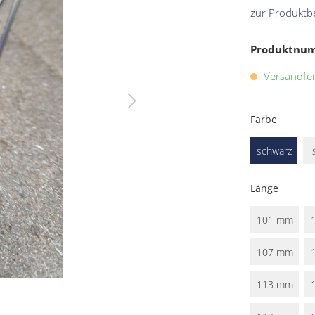
zur Produktb
Produktnu
Versandfert
Farbe
schwarz
Länge
101 mm
107 mm
113 mm