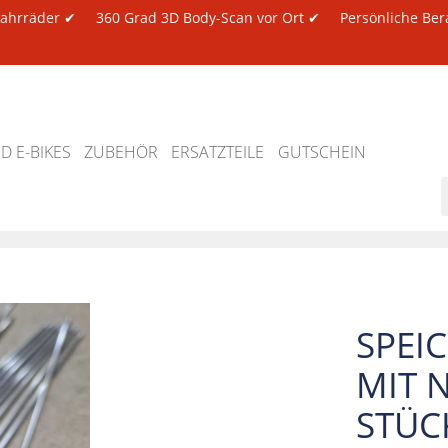
 Fahrräder ✔
360 Grad 3D Body-Scan vor Ort ✔
Persönliche Ber
 E-BIKES
ZUBEHÖR
ERSATZTEILE
GUTSCHEIN
SPEI
MIT 
STÜC