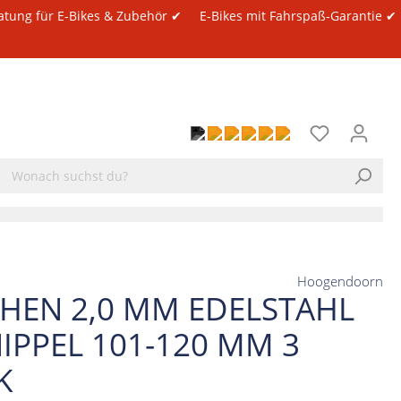
atung für E-Bikes & Zubehör ✔
E-Bikes mit Fahrspaß-Garantie ✔
Hoogendoorn
CHEN 2,0 MM EDELSTAHL
NIPPEL 101-120 MM 3
K