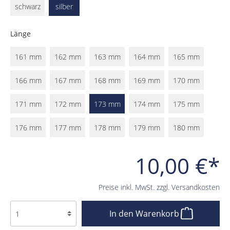
schwarz
silber
Länge
161 mm
162 mm
163 mm
164 mm
165 mm
166 mm
167 mm
168 mm
169 mm
170 mm
171 mm
172 mm
173 mm
174 mm
175 mm
176 mm
177 mm
178 mm
179 mm
180 mm
10,00 €*
Preise inkl. MwSt. zzgl. Versandkosten
In den Warenkorb