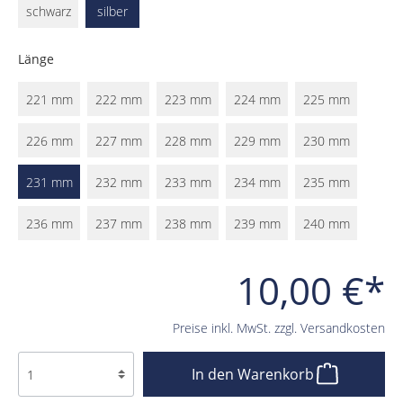
schwarz
silber
Länge
221 mm
222 mm
223 mm
224 mm
225 mm
226 mm
227 mm
228 mm
229 mm
230 mm
231 mm
232 mm
233 mm
234 mm
235 mm
236 mm
237 mm
238 mm
239 mm
240 mm
10,00 €*
Preise inkl. MwSt. zzgl. Versandkosten
In den Warenkorb