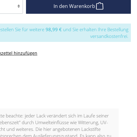
In den Warenkorb
stellen Sie für weitere
98,99 €
und Sie erhalten Ihre Bestellung
versandkostenfrei.
zettel hinzufügen
tte beachte: jeder Lack verändert sich im Laufe seiner
ebenszeit" durch Umwelteinflüsse wie Witterung, UV-
cht und weiteres. Die hier angebotenen Lackstifte
tsprechen dem Auslieferungszustand. Es kann also zu