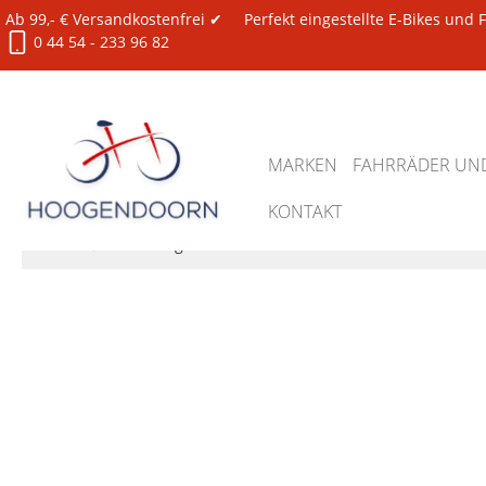
Ab 99,- € Versandkostenfrei ✔
Perfekt eingestellte E-Bikes und
0 44 54 - 233 96 82
MARKEN
FAHRRÄDER UND
KONTAKT
Zubehör
Werkzeug