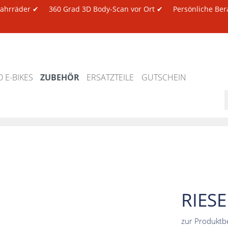
 Fahrräder ✔
360 Grad 3D Body-Scan vor Ort ✔
Persönliche Ber
 E-BIKES
ZUBEHÖR
ERSATZTEILE
GUTSCHEIN
RIES
zur Produktb