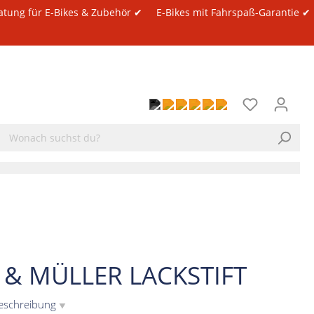
atung für E-Bikes & Zubehör ✔
E-Bikes mit Fahrspaß-Garantie ✔
E & MÜLLER LACKSTIFT
eschreibung
▼