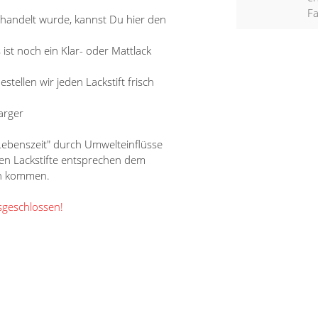
F
ehandelt wurde, kannst Du hier den
s ist noch ein Klar- oder Mattlack
tellen wir jeden Lackstift frisch
arger
"Lebenszeit" durch Umwelteinflüsse
nen Lackstifte entsprechen dem
en kommen.
sgeschlossen!