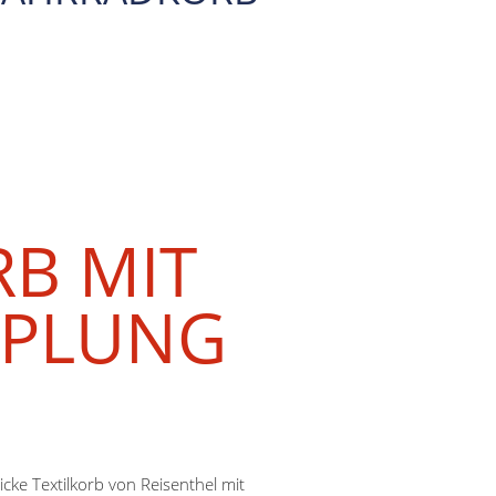
B MIT
PPLUNG
cke Textilkorb von Reisenthel mit