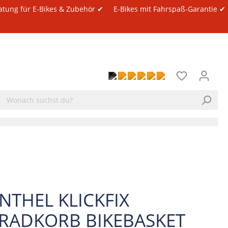
atung für E-Bikes & Zubehör ✔
E-Bikes mit Fahrspaß-Garantie ✔
NTHEL KLICKFIX
RADKORB BIKEBASKET