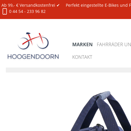
Ab 99,- € Versandkostenfrei ✔
Perfekt eingestellte E-Bikes und
0 44 54 - 233 96 82
MARKEN
FAHRRÄDER UND
KONTAKT
Marken