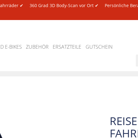
 Fahrräder ✔
360 Grad 3D Body-Scan vor Ort ✔
Persönliche Ber
 E-BIKES
ZUBEHÖR
ERSATZTEILE
GUTSCHEIN
REISE
FAHR