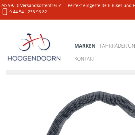
Ab 99,- € Versandkostenfrei ✔
Perfekt eingestellte E-Bikes und
0 44 54 - 233 96 82
MARKEN
FAHRRÄDER UND
KONTAKT
Marken