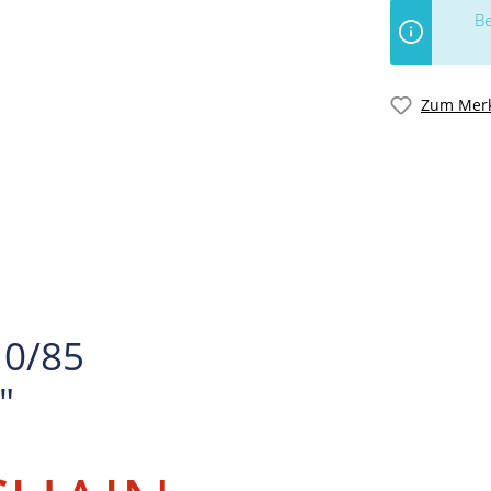
Be
Zum Merk
10/85
"