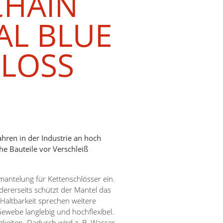
CHAIN
AL BLUE
HLOSS
ahren in der Industrie an hoch
e Bauteile vor Verschleiß
mantelung für Kettenschlösser ein.
dererseits schützt der Mantel das
Haltbarkeit sprechen weitere
Gewebe langlebig und hochflexibel.
igkeiten. Dadurch wird z. B. Wasser