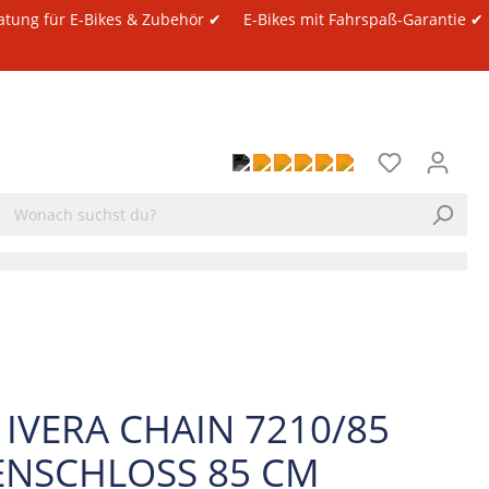
atung für E-Bikes & Zubehör ✔
E-Bikes mit Fahrspaß-Garantie ✔
 IVERA CHAIN 7210/85
ENSCHLOSS 85 CM