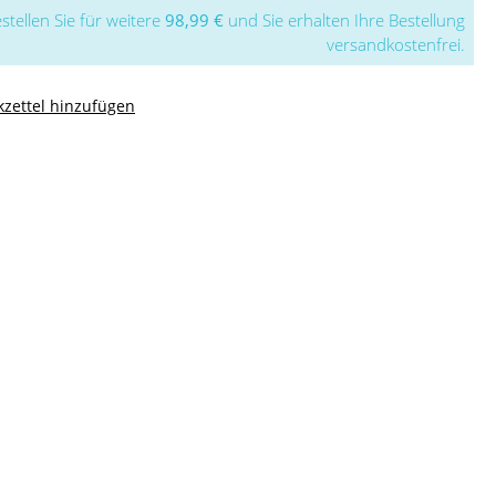
stellen Sie für weitere
98,99 €
und Sie erhalten Ihre Bestellung
versandkostenfrei.
zettel hinzufügen