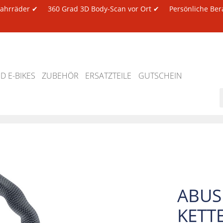
 Fahrräder ✔
360 Grad 3D Body-Scan vor Ort ✔
Persönliche Ber
 E-BIKES
ZUBEHÖR
ERSATZTEILE
GUTSCHEIN
ABUS
KETT