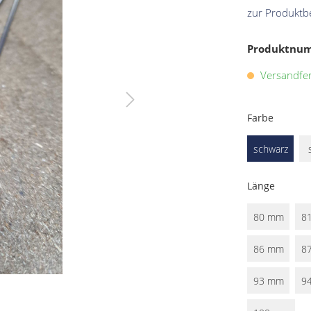
zur Produktb
Produktnu
Versandfert
Farbe
schwarz
Länge
80 mm
8
86 mm
8
93 mm
9