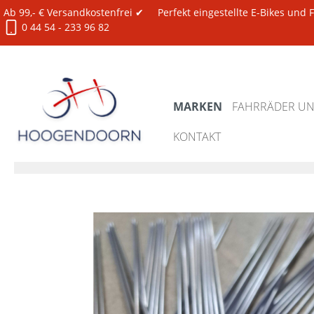
Ab 99,- € Versandkostenfrei ✔
Perfekt eingestellte E-Bikes und
0 44 54 - 233 96 82
MARKEN
FAHRRÄDER UND
KONTAKT
Marken