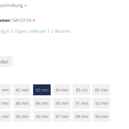
eschreibung
▼
mmer:
SW10159.4
ig in 3 Tagen, Lieferzeit 1-2 Wochen
silber
1 mm
82 mm
83 mm
84 mm
85 cm
85 mm
7 mm
88 mm
89 mm
90 mm
91 mm
92 mm
4 mm
95 mm
96 mm
97 mm
98 mm
99 mm