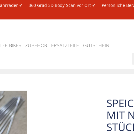
 Fahrräder ✔
360 Grad 3D Body-Scan vor Ort ✔
Persönliche Ber
 E-BIKES
ZUBEHÖR
ERSATZTEILE
GUTSCHEIN
SPEI
MIT N
STÜC