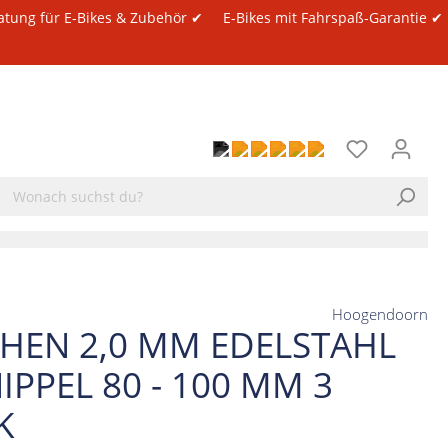
atung für E-Bikes & Zubehör ✔
E-Bikes mit Fahrspaß-Garantie ✔
Hoogendoorn
CHEN 2,0 MM EDELSTAHL
IPPEL 80 - 100 MM 3
K