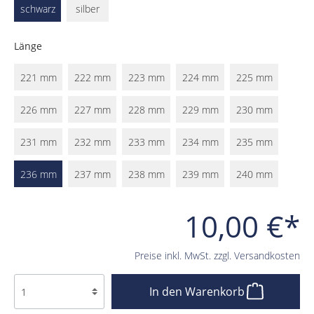
schwarz
silber
Länge
221 mm
222 mm
223 mm
224 mm
225 mm
226 mm
227 mm
228 mm
229 mm
230 mm
231 mm
232 mm
233 mm
234 mm
235 mm
236 mm
237 mm
238 mm
239 mm
240 mm
10,00 €*
Preise inkl. MwSt. zzgl. Versandkosten
In den Warenkorb