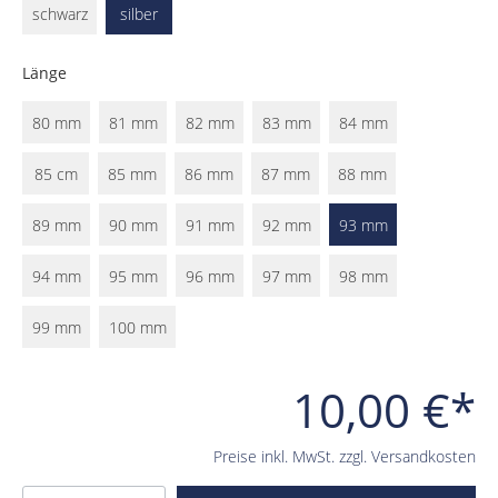
schwarz
silber
Länge
80 mm
81 mm
82 mm
83 mm
84 mm
85 cm
85 mm
86 mm
87 mm
88 mm
89 mm
90 mm
91 mm
92 mm
93 mm
94 mm
95 mm
96 mm
97 mm
98 mm
99 mm
100 mm
10,00 €*
Preise inkl. MwSt. zzgl. Versandkosten