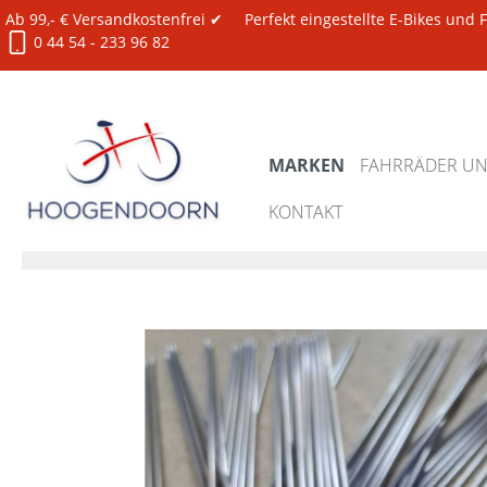
Ab 99,- € Versandkostenfrei ✔
Perfekt eingestellte E-Bikes und
0 44 54 - 233 96 82
MARKEN
FAHRRÄDER UND
KONTAKT
Marken