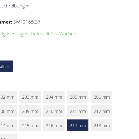
eschreibung
▼
mmer:
SW10165.37
ig in 3 Tagen, Lieferzeit 1-2 Wochen
silber
202 mm
203 mm
204 mm
205 mm
206 mm
208 mm
209 mm
210 mm
211 mm
212 mm
214 mm
215 mm
216 mm
217 mm
218 mm