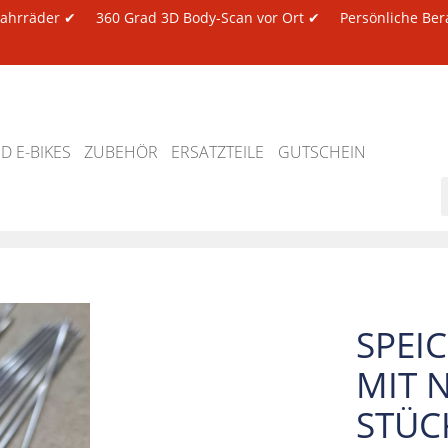
 Fahrräder ✔
360 Grad 3D Body-Scan vor Ort ✔
Persönliche Ber
 E-BIKES
ZUBEHÖR
ERSATZTEILE
GUTSCHEIN
SPEI
MIT N
STÜC