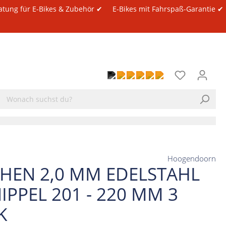
atung für E-Bikes & Zubehör ✔
E-Bikes mit Fahrspaß-Garantie ✔
Hoogendoorn
CHEN 2,0 MM EDELSTAHL
IPPEL 201 - 220 MM 3
K