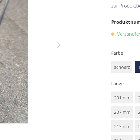
zur Produktb
Produktnu
Versandfert
Farbe
schwarz
Länge
201 mm
207 mm
213 mm