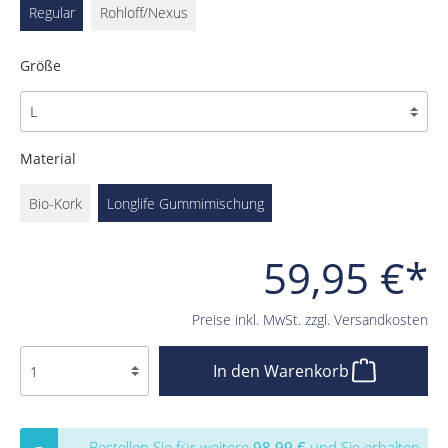
Regular
Rohloff/Nexus
Größe
Material
Bio-Kork
Longlife Gummimischung
59,95 €*
Preise inkl. MwSt. zzgl. Versandkosten
In den Warenkorb
Bestellen Sie für weitere
98,99 €
und Sie erhalten