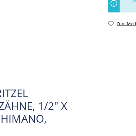
Be
Zum Merk
RITZEL
ÄHNE, 1/2" X
SHIMANO,