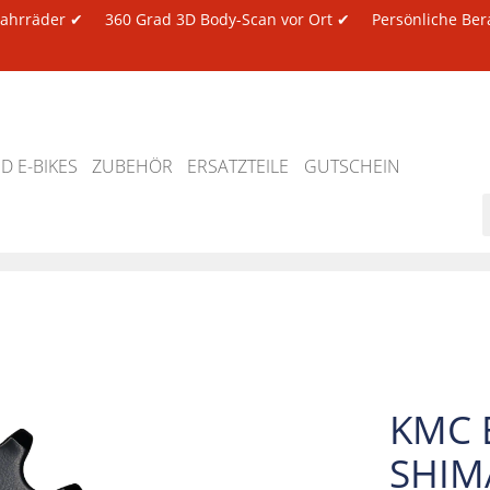
 Fahrräder ✔
360 Grad 3D Body-Scan vor Ort ✔
Persönliche Ber
 E-BIKES
ZUBEHÖR
ERSATZTEILE
GUTSCHEIN
KMC 
SHIM