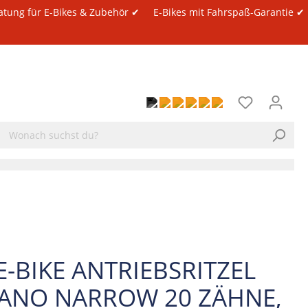
atung für E-Bikes & Zubehör ✔
E-Bikes mit Fahrspaß-Garantie ✔
E-BIKE ANTRIEBSRITZEL
ANO NARROW 20 ZÄHNE,