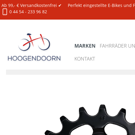
Ab 99,- € Versandkostenfrei ✔
Perfekt eingestellte E-Bikes und
0 44 54 - 233 96 82
MARKEN
FAHRRÄDER UND
KONTAKT
Marken