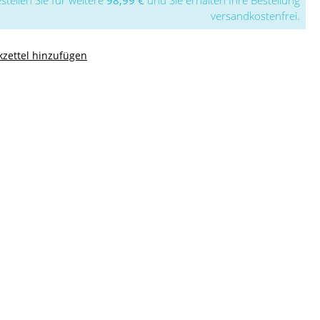
stellen Sie für weitere
98,99 €
und Sie erhalten Ihre Bestellung
versandkostenfrei.
zettel hinzufügen