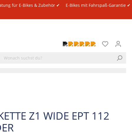
atung für E-Bikes & Zubehör ✔
E-Bikes mit Fahrspaß-Garantie ✔
KETTE Z1 WIDE EPT 112
DER