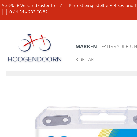
Ab 99,- € Versandkostenfrei ✔
Perfekt eingestellte E-Bikes und
0 44 54 - 233 96 82
MARKEN
FAHRRÄDER UND
KONTAKT
Marken