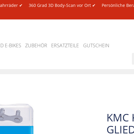
 Fahrräder ✔
360 Grad 3D Body-Scan vor Ort ✔
Persönliche Ber
 E-BIKES
ZUBEHÖR
ERSATZTEILE
GUTSCHEIN
KMC 
GLIE