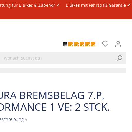
atung für E-Bikes & Zubehör ✔
E-Bikes mit Fahrspaß-Garantie ✔
RA BREMSBELAG 7.P,
ORMANCE 1 VE: 2 STCK.
eschreibung
▼