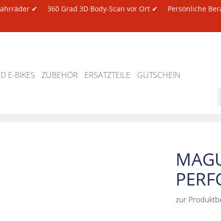
 Fahrräder ✔
360 Grad 3D Body-Scan vor Ort ✔
Persönliche Ber
 E-BIKES
ZUBEHÖR
ERSATZTEILE
GUTSCHEIN
MAGU
PERF
zur Produktb