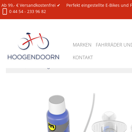
Ab 99,- € Versandkostenfrei ✔
Perfekt eingestellte E-Bikes und
0 44 54 - 233 96 82
MARKEN
FAHRRÄDER UND
KONTAKT
Zubehör
Werkzeug