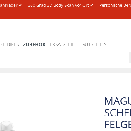
 Fahrräder ✔
360 Grad 3D Body-Scan vor Ort ✔
Persönliche Ber
 E-BIKES
ZUBEHÖR
ERSATZTEILE
GUTSCHEIN
MAGU
SCHE
FELG