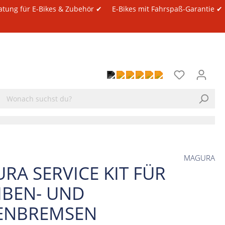
atung für E-Bikes & Zubehör ✔
E-Bikes mit Fahrspaß-Garantie ✔
MAGURA
RA SERVICE KIT FÜR
IBEN- UND
ENBREMSEN