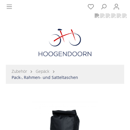
Zubehör
Gepäck
Pack-, Rahmen- und Satteltaschen