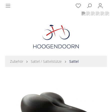
Zubehör
Sattel / Sattelstütze
Sattel