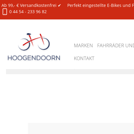
Ab 99,- € Versandkostenfrei ✔
Perfekt eingestellte E-Bikes und
0 44 54 - 233 96 82
MARKEN
FAHRRÄDER UND
KONTAKT
Ersatzteile
Lenker / Vorbauten
Lenker