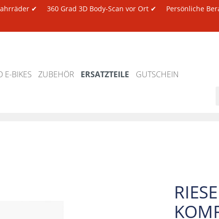
 Fahrräder ✔
360 Grad 3D Body-Scan vor Ort ✔
Persönliche Ber
 E-BIKES
ZUBEHÖR
ERSATZTEILE
GUTSCHEIN
RIES
KOMF