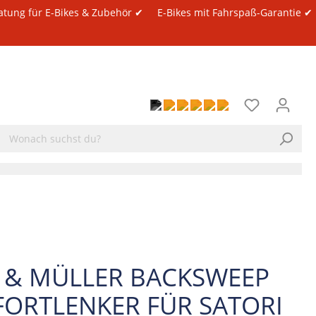
atung für E-Bikes & Zubehör ✔
E-Bikes mit Fahrspaß-Garantie ✔
E & MÜLLER BACKSWEEP
ORTLENKER FÜR SATORI