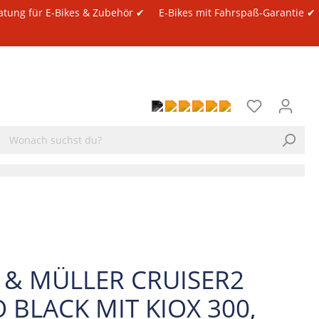
atung für E-Bikes & Zubehör ✔
E-Bikes mit Fahrspaß-Garantie ✔
E & MÜLLER CRUISER2
 BLACK MIT KIOX 300,