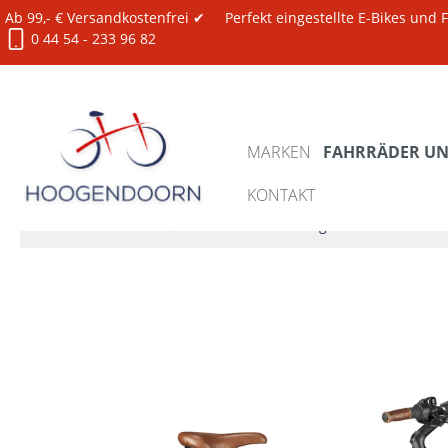
Ab 99,- € Versandkostenfrei ✔
Perfekt eingestellte E-Bikes und
0 44 54 - 233 96 82
MARKEN
FAHRRÄDER UND
KONTAKT
Fahrräder und E-Bikes
XXL Bikes 150-180 kg