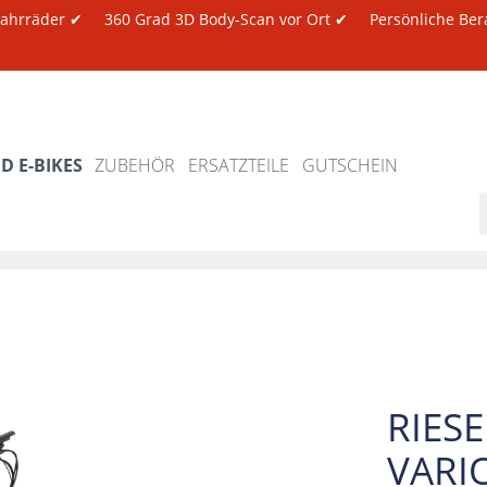
 Fahrräder ✔
360 Grad 3D Body-Scan vor Ort ✔
Persönliche Ber
 E-BIKES
ZUBEHÖR
ERSATZTEILE
GUTSCHEIN
RIES
VARIO