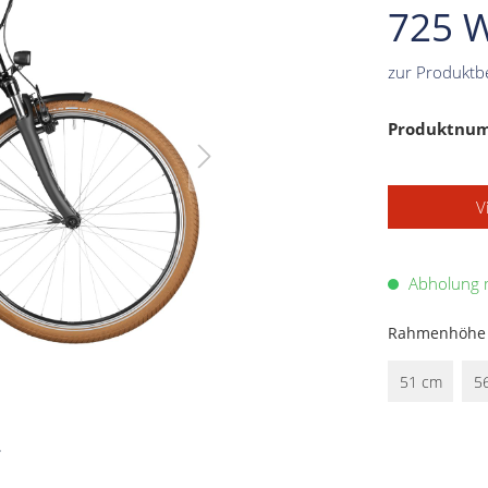
725 
zur Produktb
Produktnu
V
Abholung m
Rahmenhöhe
51 cm
5