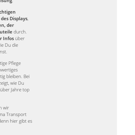
eisung
.
chtigen
des Displays
,
en, der
uteile
durch.
r Infos
über
ie Du die
nst.
tige Pflege
hwertiges
ig bleiben. Bei
igt, wie Du
 über Jahre top
n wir
ma Transport
enn hier gibt es