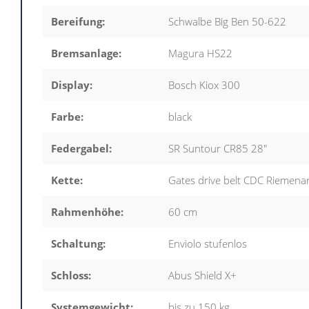
Bereifung:
Schwalbe Big Ben 50-622
Bremsanlage:
Magura HS22
Display:
Bosch Kiox 300
Farbe:
black
Federgabel:
SR Suntour CR85 28"
Kette:
Gates drive belt CDC Riemena
Rahmenhöhe:
60 cm
Schaltung:
Enviolo stufenlos
Schloss:
Abus Shield X+
Systemgewicht:
bis zu 150 kg