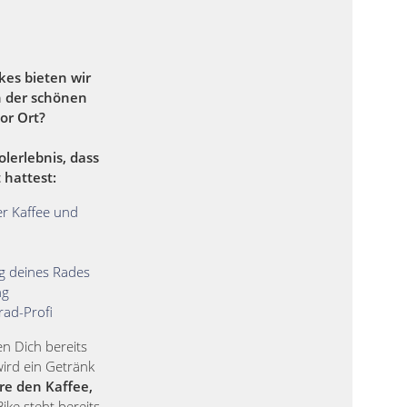
kes bieten wir
n der schönen
or Ort?
olerlebnis, dass
 hattest:
r Kaffee und
ng deines Rades
ng
rad-Profi
 Dich bereits
 wird ein Getränk
re den Kaffee,
ike steht bereits