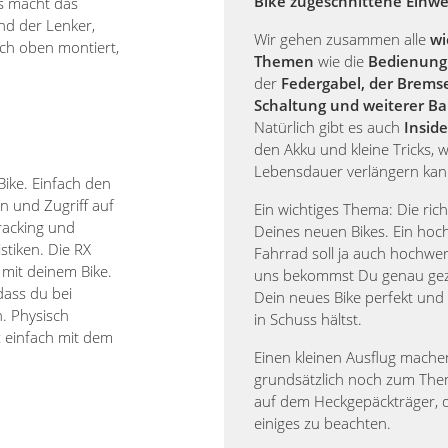
Bike zugeschnittene Einw
ls macht das
nd der Lenker,
Wir gehen zusammen alle
wi
ch oben montiert,
Themen
wie die
Bedienung 
der
Federgabel, der Brems
Schaltung und weiterer Ba
Natürlich gibt es auch
Inside
den Akku und kleine Tricks, w
Lebensdauer verlängern kan
ike. Einfach den
en und Zugriff auf
Ein wichtiges Thema: Die rich
racking und
Deines neuen Bikes. Ein hoc
stiken. Die RX
Fahrrad soll ja auch hochwert
 mit deinem Bike.
uns bekommst Du genau geze
dass du bei
Dein neues Bike perfekt und
. Physisch
in Schuss hältst.
z einfach mit dem
Einen kleinen Ausflug mache
grundsätzlich noch zum The
auf dem Heckgepäckträger, d
einiges zu beachten.