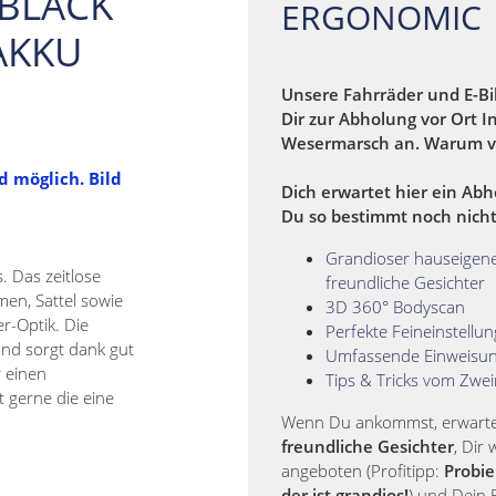
 BLACK
ERGONOMIC
 AKKU
Unsere Fahrräder und E-Bi
Dir zur Abholung vor Ort I
Wesermarsch an. Warum v
d möglich. Bild
Dich erwartet hier ein Abh
Du so bestimmt noch nicht
Grandioser hauseigene
. Das zeitlose
freundliche Gesichter
en, Sattel sowie
3D 360° Bodyscan
r-Optik. Die
Perfekte Feineinstellu
nd sorgt dank gut
Umfassende Einweisu
 einen
Tips & Tricks vom Zwei
t gerne die eine
Wenn Du ankommst, erwarten
freundliche Gesichter
, Dir
angeboten (Profitipp:
Probie
der ist grandios!
) und Dein B