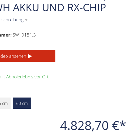
WH AKKU UND RX-CHIP
eschreibung
▼
mmer:
SW10151.3
ideo ansehen
it Abholerlebnis vor Ort
6 cm
60 cm
4.828,70 €*