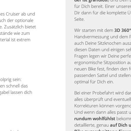
für Dich bereit. Einer unserer
Dir dann für die komplette 
des Cruiser ab und
Seite.
ch der optionale
 Zusätzlich bietet
Wir starten mit dem
3D 360°
enstände wie zum
Handvermessung und dem 
erial ist extrem
auch Deine Sitzknochen aus
diesen Daten und einigen se
Fragen legen wir Deine perfe
ergonomische Sitzposition 
neuen Bike fest, finden den 
passenden Sattel und stellen
olprig sein:
optimal für Dich ein.
en schnell das
abel lassen dich
Bei einer Probefahrt wird d
alles überprüft und eventuell
Korrekturen können vorge
Und wenn dann alles passt
rundum wohlfühlst
bekomm
detaillierte, genau
auf Dich 