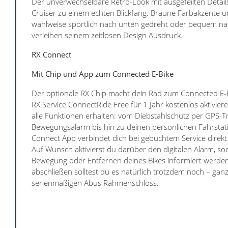
Der unverwechselbare Retro-Look mit ausgefeilten Detai
Cruiser zu einem echten Blickfang. Braune Farbakzente u
wahlweise sportlich nach unten gedreht oder bequem na
verleihen seinem zeitlosen Design Ausdruck.
RX Connect
Mit Chip und App zum Connected E-Bike
Der optionale RX Chip macht dein Rad zum Connected E-B
RX Service ConnectRide Free für 1 Jahr kostenlos aktivier
alle Funktionen erhalten: vom Diebstahlschutz per GPS-T
Bewegungsalarm bis hin zu deinen persönlichen Fahrstati
Connect App verbindet dich bei gebuchtem Service direkt
Auf Wunsch aktivierst du darüber den digitalen Alarm, so
Bewegung oder Entfernen deines Bikes informiert werden
abschließen solltest du es natürlich trotzdem noch – gan
serienmäßigen Abus Rahmenschloss.