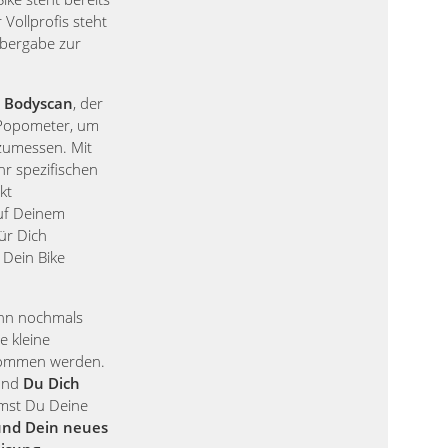
 Vollprofis steht
Übergabe zur
 Bodyscan
, der
Popometer, um
zumessen. Mit
hr spezifischen
kt
auf Deinem
für Dich
 Dein Bike
ann nochmals
e kleine
nommen werden.
 und
Du Dich
st Du Deine
und Dein neues