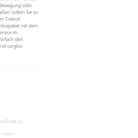
ei Bewegung oder
eßen sollten Sie es
en Trelock
ervicepaket mit dem
rvice im
 Einfach den
nd sorglos
 YouTube zu
e unsere