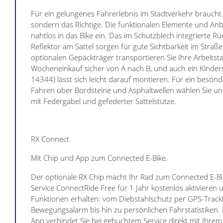
Für ein gelungenes Fahrerlebnis im Stadtverkehr braucht e
sondern das Richtige. Die funktionalen Elemente und Anb
nahtlos in das Bike ein. Das im Schutzblech integrierte Rü
Reflektor am Sattel sorgen für gute Sichtbarkeit im Stra
optionalen Gepäckträger transportieren Sie Ihre Arbeits
Wocheneinkauf sicher von A nach B, und auch ein Kinders
14344) lässt sich leicht darauf montieren. Für ein beson
Fahren über Bordsteine und Asphaltwellen wählen Sie un
mit Federgabel und gefederter Sattelstütze.
RX Connect
Mit Chip und App zum Connected E-Bike.
Der optionale RX Chip macht Ihr Rad zum Connected E-Bi
Service ConnectRide Free für 1 Jahr kostenlos aktivieren u
Funktionen erhalten: vom Diebstahlschutz per GPS-Track
Bewegungsalarm bis hin zu persönlichen Fahrstatistiken.
App verbindet Sie bei gebuchtem Service direkt mit Ihre