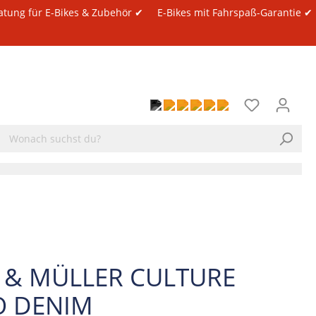
atung für E-Bikes & Zubehör ✔
E-Bikes mit Fahrspaß-Garantie ✔
E & MÜLLER CULTURE
O DENIM