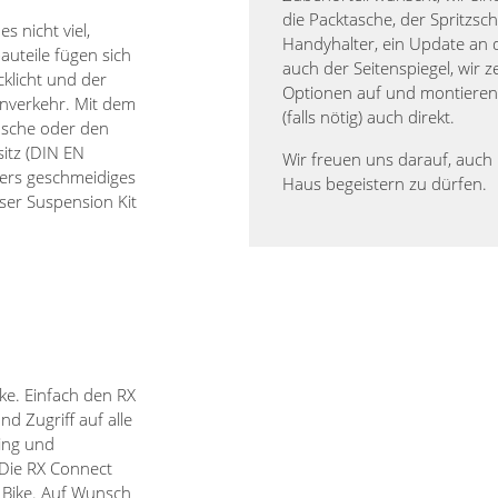
die Packtasche, der Spritzsch
s nicht viel,
Handyhalter, ein Update an 
auteile fügen sich
auch der Seitenspiegel, wir z
cklicht und der
Optionen auf und montiere
ßenverkehr. Mit dem
(falls nötig) auch direkt.
tasche oder den
itz (DIN EN
Wir freuen uns darauf, auch 
ders geschmeidiges
Haus begeistern zu dürfen.
ser Suspension Kit
ke. Einfach den RX
nd Zugriff auf alle
ing und
 Die RX Connect
m Bike. Auf Wunsch