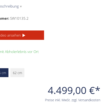
eschreibung
▼
mmer:
SW10135.2
ideo ansehen
it Abholerlebnis vor Ort
6 cm
62 cm
4.499,00 €*
Preise inkl. MwSt. zzgl. Versandkosten