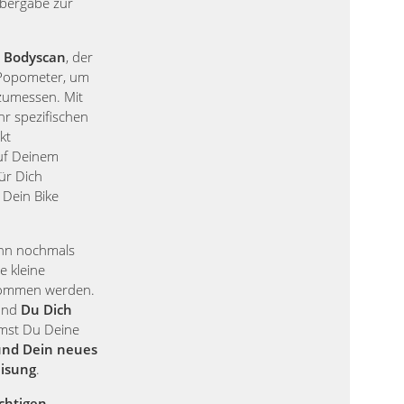
Übergabe zur
 Bodyscan
, der
Popometer, um
zumessen. Mit
hr spezifischen
kt
auf Deinem
für Dich
 Dein Bike
ann nochmals
e kleine
nommen werden.
 und
Du Dich
st Du Deine
und Dein neues
eisung
.
chtigen