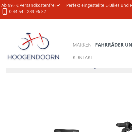
Ab 99,- € Versandkostenfrei ✔
Perfekt eingestellte E-Bikes und
0 44 54 - 233 96 82
MARKEN
FAHRRÄDER UND
KONTAKT
Fahrräder und E-Bikes
XXL Bikes 150-180 kg