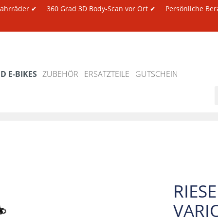
 Fahrräder ✔
360 Grad 3D Body-Scan vor Ort ✔
Persönliche Ber
 E-BIKES
ZUBEHÖR
ERSATZTEILE
GUTSCHEIN
RIES
VARI