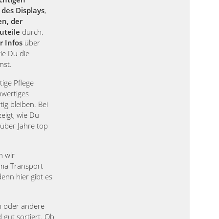
des Displays
,
en, der
uteile
durch.
r Infos
über
ie Du die
nst.
tige Pflege
hwertiges
ig bleiben. Bei
igt, wie Du
 über Jahre top
n wir
ma Transport
enn hier gibt es
in oder andere
 gut sortiert. Ob