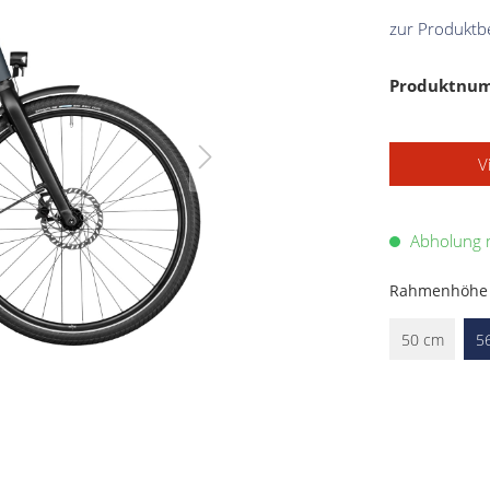
zur Produktb
Produktnu
V
Abholung m
Rahmenhöhe
50 cm
5