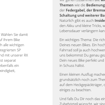
Themen
wie die
Bedienung 
der
Federgabel, der Brems
Schaltung und weiterer Ba
Natürlich gibt es auch
Inside
den Akku und kleine Tricks, w
Lebensdauer verlängern kan
 Wählen Sie damit
f Ihrem Bike
Ein wichtiges Thema: Die rich
h alle wichtigen
Deines neuen Bikes. Ein hoc
tegrierten SP
Fahrrad soll ja auch hochwert
und mit unserer RX
uns bekommst Du genau geze
st separat
Dein neues Bike perfekt und
ebenfalls ein
in Schuss hältst.
indigkeit,
Einen kleinen Ausflug mache
grundsätzlich noch zum The
auf dem Heckgepäckträger, d
einiges zu beachten.
Und falls Du Dir noch das e
Zubehörteil wünscht, wir sind