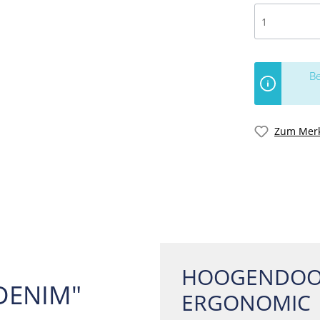
Be
Zum Merk
HOOGENDOO
DENIM"
ERGONOMIC