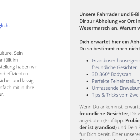
Unsere Fahrräder und E-Bi
Dir zur Abholung vor Ort I
lich.
Wesermarsch an. Warum v
Dich erwartet hier ein Abh
Du so bestimmt noch nicht
lture. Sein
 fällt im
Grandioser hauseigene
tellung haben wir
freundliche Gesichter
nd effizienten
3D 360° Bodyscan
icher und lässig
Perfekte Feineinstellu
fach mit in Ihre
Umfassende Einweisu
ur.
Tips & Tricks vom Zwei
Wenn Du ankommst, erwarten
freundliche Gesichter
, Dir
angeboten (Profitipp:
Probie
der ist grandios!
) und Dein B
für Dich bereit. Einer unserer