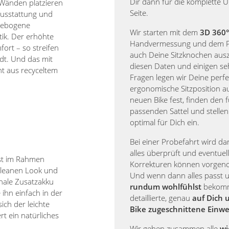
Dir dann für die komplette 
 Wänden platzieren
Seite.
Ausstattung und
gebogene
Wir starten mit dem
3D 360°
tik. Der erhöhte
Handvermessung und dem 
ort – so streifen
auch Deine Sitzknochen aus
dt. Und das mit
diesen Daten und einigen se
t aus recyceltem
Fragen legen wir Deine perfe
ergonomische Sitzposition 
neuen Bike fest, finden den 
passenden Sattel und stellen
optimal für Dich ein.
Bei einer Probefahrt wird d
alles überprüft und eventuell
fest im Rahmen
Korrekturen können vorge
 cleanen Look und
Und wenn dann alles passt
onale Zusatzakku
rundum wohlfühlst
bekomm
 ihn einfach in der
detaillierte, genau
auf Dich 
ich der leichte
Bike zugeschnittene Einw
t ein natürliches
Wir gehen zusammen alle
wi