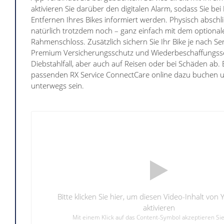
aktivieren Sie darüber den digitalen Alarm, sodass Sie b
Entfernen Ihres Bikes informiert werden. Physisch abschli
natürlich trotzdem noch – ganz einfach mit dem optional
Rahmenschloss. Zusätzlich sichern Sie Ihr Bike je nach S
Premium Versicherungsschutz und Wiederbeschaffungsse
Diebstahlfall, aber auch auf Reisen oder bei Schäden ab.
passenden RX Service ConnectCare online dazu buchen u
unterwegs sein.
Bitte klicken Sie hier, um diesen Video-Inhalt von
aktivieren
Mit einem Klick auf das Content-Symbol akzeptieren Si