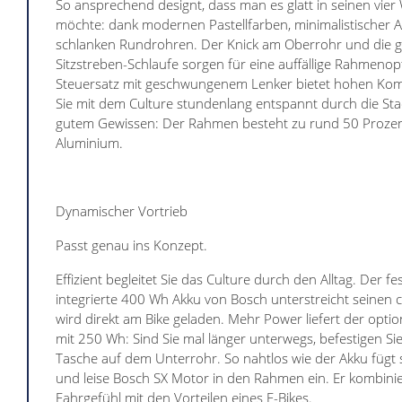
So ansprechend designt, dass man es glatt in seinen vier
möchte: dank modernen Pastellfarben, minimalistischer 
schlanken Rundrohren. Der Knick am Oberrohr und die 
Sitzstreben-Schlaufe sorgen für eine auffällige Rahmenop
Steuersatz mit geschwungenem Lenker bietet hohen Komf
Sie mit dem Culture stundenlang entspannt durch die Sta
gutem Gewissen: Der Rahmen besteht zu rund 50 Prozen
Aluminium.
Dynamischer Vortrieb
Passt genau ins Konzept.
Effizient begleitet Sie das Culture durch den Alltag. Der 
integrierte 400 Wh Akku von Bosch unterstreicht seinen
wird direkt am Bike geladen. Mehr Power liefert der opti
mit 250 Wh: Sind Sie mal länger unterwegs, befestigen Sie
Tasche auf dem Unterrohr. So nahtlos wie der Akku fügt s
und leise Bosch SX Motor in den Rahmen ein. Er kombinier
Fahrgefühl mit den Vorteilen eines E-Bikes.